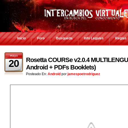
Inicio
Foro
Busqueda
Info Legales
Reglas
mayo
Rosetta COURSe v2.0.4 MULTILENGUA
20
Android + PDFs Booklets)
Posteado En:
Android
por
jamespoetrodriguez