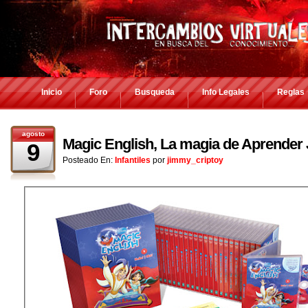
Inicio
Foro
Busqueda
Info Legales
Reglas
agosto
Magic English, La magia de Aprender
9
Posteado En:
Infantiles
por
jimmy_criptoy