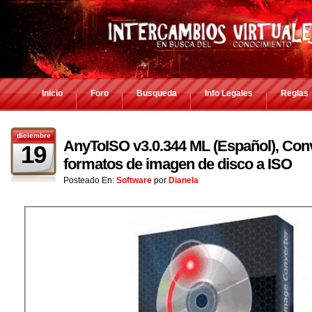
Inicio
Foro
Busqueda
Info Legales
Reglas
diciembre
AnyToISO v3.0.344 ML (Español), Conv
19
formatos de imagen de disco a ISO
Posteado En:
Software
por
Dianela