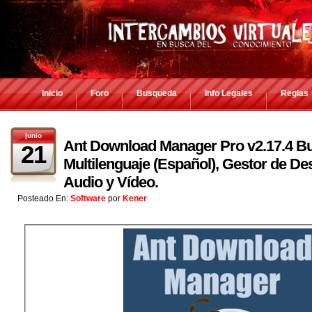
Inicio
Foro
Busqueda
Info Legales
Reglas
junio
Ant Download Manager Pro v2.17.4 Bu
21
Multilenguaje (Español), Gestor de De
Audio y Vídeo.
Posteado En:
Software
por
Kener