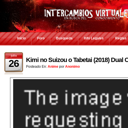
Inicio
Foro
Busqueda
Info Legales
Reglas
julio
Kimi no Suizou o Tabetai (2018) Dual 
26
Posteado En:
Anime
por
Anonimo