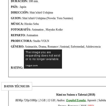
DURACIÓN:
108 min.
PAÍS:
Japón
DIRECCIÓN:
Shin’ichirô Ushijima
GUION:
Shin’ichirô Ushijima (Novela: Yoru Sumino)
MÚSICA:
Hiroko Sebu
FOTOGRAFÍA:
Animation , Mayuko Koike
REPARTO:
Animation
PRODUCTORA:
Studio VOLN
GÉNERO:
Animación, Drama, Romance | Amistad, Enfermedad, Adolescencia
RATING:
DATOS TÉCNICOS
Kimi no Suizou o Tabetai (2018)
BDRip 720p/1080p | 2 GB | 12 GB | Audios:
Español España
, Japonés | Subtí
Drama, Romance | 2018 |
NFO