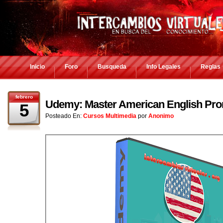
Inicio
Foro
Busqueda
Info Legales
Reglas
febrero
Udemy: Master American English Pro
5
Posteado En:
Cursos Multimedia
por
Anonimo