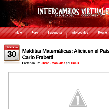
Inicio
Foro
Busqueda
Info Legales
Reglas
diciembre
Malditas Matemáticas: Alicia en el Pa
30
Carlo Frabetti
Posteado En:
Libros - Manuales
por
iBuuk