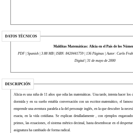
DATOS TÉCNICOS
Malditas Matemáticas: Alicia en el País de los Núme
PDF | Spanish | 3.88 MB | ISBN: 8420441759 | 136 Páginas | Autor: Carlo Frabett
Digital | 31 de mayo de 2000
DESCRIPCIÓN
Alicia es una niña de 11 años que odia las matemáticas. Una tarde, intenta hacer los
dormida y en su sueño entabla conversación con un escritor-matemático, el famoso
emprende una aventura paralela a la del personaje inglés, en la que descubre la necesid
exacta, en la vida cotidiana. Se explican detalladamente , con ejemplos engarzad
primos, las ecuaciones, el sistema métrico decimal, hasta desembocar en el despertar 
asignatura ha cambiado de forma radical.