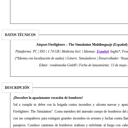
DATOS TÉCNICOS
Airport Firefighters – The Simulation Multilenguaje (Españ
Plataforma: PC | ISO | 1.74 GB | Medicina Incl. | Idiomas:
Español
, Inglés*, Fra
(*Idioma con localización de audio) | Género: Simuladores | Desarrollador: Visua
Editor: rondomedia GmbH | Fecha de lanzamiento: 13 de m
DESCRIPCIÓN
¡Descubre la apasionante vocación de bombero!
Sal a cumplir tu deber con la brigada contra incendios y afronta nuevas y apas
Firefighters: The Simulation”. Como miembro del atareado cuerpo de bomberos del ae
con tus compañeros para extinguir grandes incendios en aviones y luchar contra llam
pasajeros. Conduce camiones de bomberos realistas y enfréntate al fuego con cañ