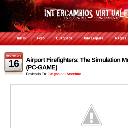
Inicio
Foro
Busqueda
Info Legales
Reglas
noviembre
Airport Firefighters: The Simulation M
16
(PC-GAME)
Posteado En:
Juegos
por
Anonimo