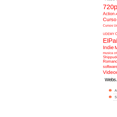
720
Action
A
Curso
Cursos U
UDEMY
ElPa
Indie
musica cr
Shippud
Roman
softwar
Video
Webs 
A
S