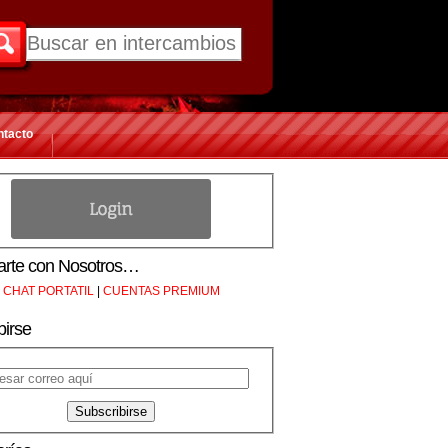
ntacto
rte con Nosotros…
CHAT PORTATIL
|
CUENTAS PREMIUM
birse