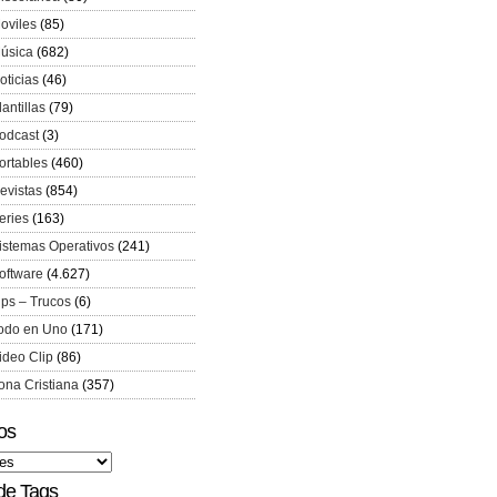
oviles
(85)
úsica
(682)
oticias
(46)
lantillas
(79)
odcast
(3)
ortables
(460)
evistas
(854)
eries
(163)
istemas Operativos
(241)
oftware
(4.627)
ips – Trucos
(6)
odo en Uno
(171)
ideo Clip
(86)
ona Cristiana
(357)
os
de Tags