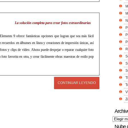
M
M
N
La solución completa para crear fotos extraordinarias
P
P
ements 9 ofrece fantásticas opciones que logran que sea más fácil
P
ez recuerdos en álbumes en línea y creaciones de impresión únicas, así
R
otos y clips de vídeo. Ahora puede despejar o reparar cualquier foto
S
u foto favorita en otra, y crear fácilmente obras maestras de estilo pop
S
S
T
CONTINUAR LEYENDO
T
V
Z
Archiv
Nube 