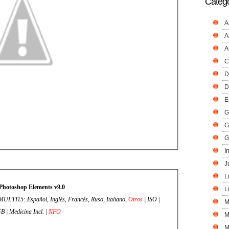
Catego
A
A
A
C
D
D
E
G
G
G
I
J
L
Photoshop Elements v9.0
L
MULTI15: Español, Inglés, Francés, Ruso, Italiano,
Otros
| ISO |
M
B | Medicina Incl. |
NFO
M
M