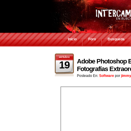
Inicio
Foro
Busqueda
octubre
Adobe Photoshop El
19
Fotografías Extraor
Posteado En:
Software
por
jimmy