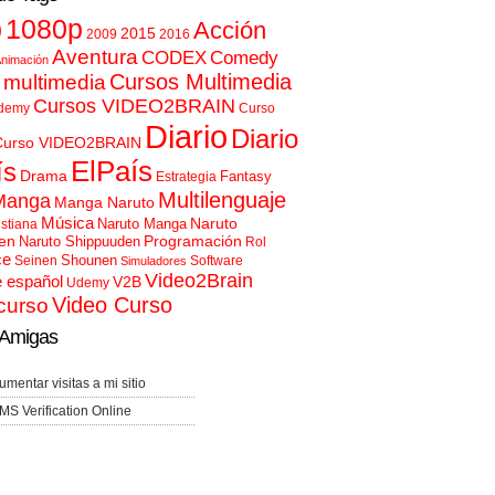
p
1080p
Acción
2015
2009
2016
Aventura
CODEX
Comedy
nimación
Cursos Multimedia
 multimedia
Cursos VIDEO2BRAIN
demy
Curso
Diario
Diario
Curso VIDEO2BRAIN
ElPaís
ís
Drama
Fantasy
Estrategia
Multilenguaje
Manga
Manga Naruto
Música
Naruto
Naruto Manga
istiana
en
Programación
Naruto Shippuuden
Rol
ce
Shounen
Seinen
Software
Simuladores
Video2Brain
e español
V2B
Udemy
Video Curso
curso
Amigas
umentar visitas a mi sitio
MS Verification Online