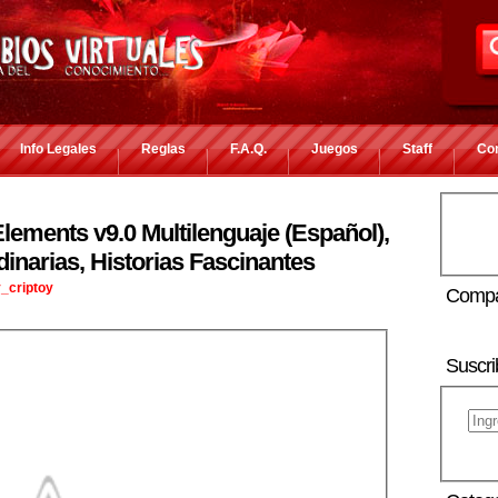
Info Legales
Reglas
F.A.Q.
Juegos
Staff
Co
ements v9.0 Multilenguaje (Español),
dinarias, Historias Fascinantes
_criptoy
Compa
Suscri