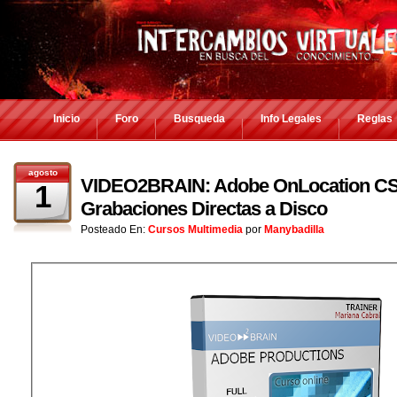
Inicio
Foro
Busqueda
Info Legales
Reglas
agosto
VIDEO2BRAIN: Adobe OnLocation CS4
1
Grabaciones Directas a Disco
Posteado En:
Cursos Multimedia
por
Manybadilla