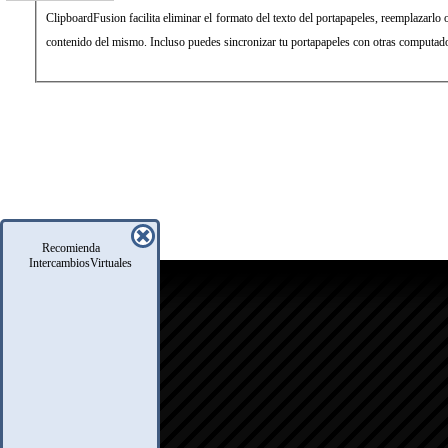
ClipboardFusion facilita eliminar el formato del texto del portapapeles, reemplazarlo 
contenido del mismo. Incluso puedes sincronizar tu portapapeles con otras computado
Recomienda
IntercambiosVirtuales
icio
oro
usqueda
nfo Legales
eglas
.A.Q.
ontacto