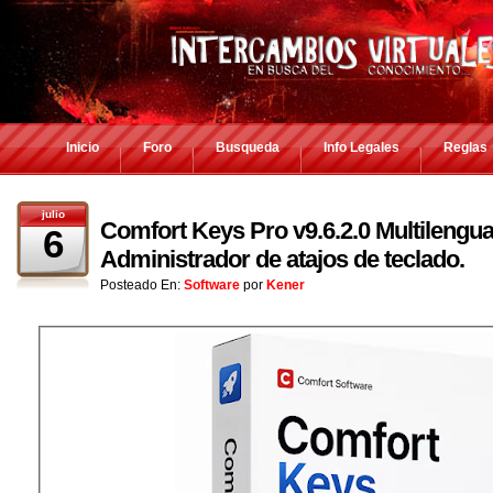
Inicio
Foro
Busqueda
Info Legales
Reglas
julio
Comfort Keys Pro v9.6.2.0 Multilengua
6
Administrador de atajos de teclado.
Posteado En:
Software
por
Kener