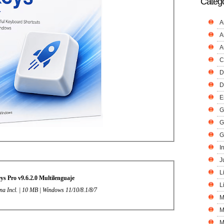
Catego
A
A
A
C
D
D
E
G
G
G
I
J
L
s Pro v9.6.2.0 Multilenguaje
L
ina Incl. | 10 MB | Windows 11/10/8.1/8/7
M
M
M