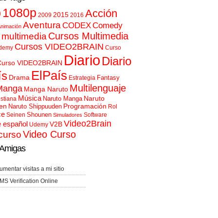
p
1080p
Acción
2015
2009
2016
Aventura
CODEX
Comedy
nimación
Cursos Multimedia
 multimedia
Cursos VIDEO2BRAIN
demy
Curso
Diario
Diario
Curso VIDEO2BRAIN
ElPaís
ís
Drama
Fantasy
Estrategia
Multilenguaje
Manga
Manga Naruto
Música
Naruto
Naruto Manga
istiana
en
Programación
Naruto Shippuuden
Rol
ce
Shounen
Seinen
Software
Simuladores
Video2Brain
e español
V2B
Udemy
Video Curso
curso
Amigas
umentar visitas a mi sitio
MS Verification Online