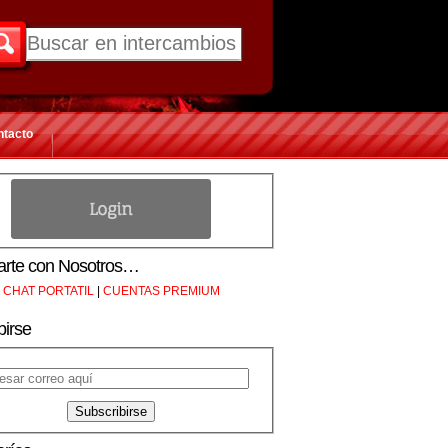
ntacto
rte con Nosotros…
CHAT PORTATIL
|
CUENTAS PREMIUM
birse