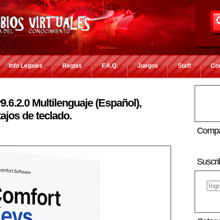
Info Legales
Reglas
F.A.Q.
Juegos
Staff
Co
.6.2.0 Multilenguaje (Español),
ajos de teclado.
r
Compa
Suscri