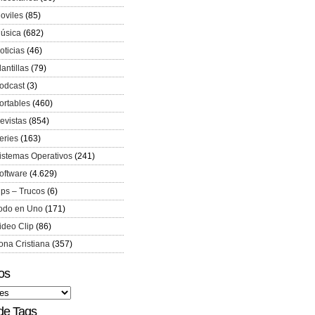
oviles
(85)
úsica
(682)
oticias
(46)
lantillas
(79)
odcast
(3)
ortables
(460)
evistas
(854)
eries
(163)
istemas Operativos
(241)
oftware
(4.629)
ips – Trucos
(6)
odo en Uno
(171)
ideo Clip
(86)
ona Cristiana
(357)
os
de Tags