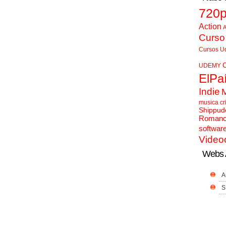
720
Action
A
Curso
Cursos U
UDEMY
ElPa
Indie
musica cr
Shippud
Roman
softwar
Video
Webs 
A
S