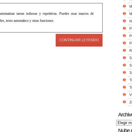
M
utomatizar tareas tediosas y repetitivas. Puedes usar macros de
M
peles, texto automático y otras funciones.
N
P
P
CONTINUAR LEYENDO
P
R
S
S
S
T
T
V
Z
Archiv
Nube 