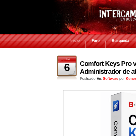
Inicio
Foro
Busqueda
julio
Comfort Keys Pro v9
6
Administrador de at
Posteado En:
Software
por
Kene