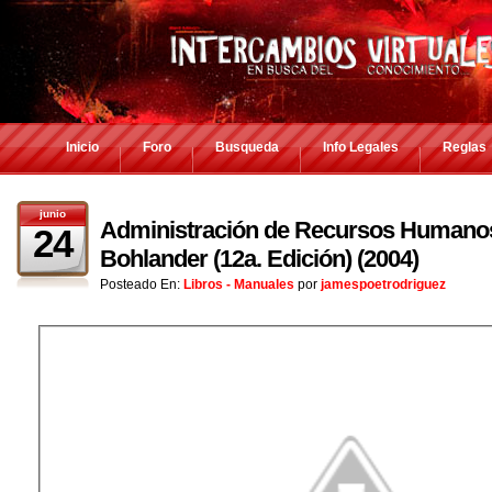
Inicio
Foro
Busqueda
Info Legales
Reglas
junio
Administración de Recursos Humano
24
Bohlander (12a. Edición) (2004)
Posteado En:
Libros - Manuales
por
jamespoetrodriguez