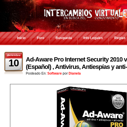
Inicio
Foro
Busqueda
Info Legales
Reglas
diciembre
Ad-Aware Pro Internet Security 2010 v
10
(Español) , Antivirus, Antiespías y anti
Posteado En:
Software
por
Dianela