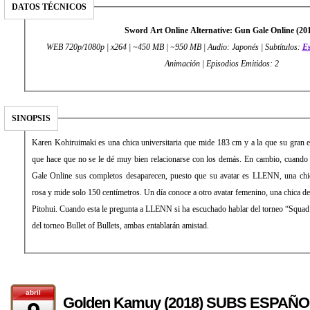
DATOS TÉCNICOS
Sword Art Online Alternative: Gun Gale Online (20
WEB 720p/1080p | x264 | ~450 MB | ~950 MB | Audio: Japonés | Subtítulos:
E
Animación | Episodios Emitidos: 2
SINOPSIS
Karen Kohiruimaki es una chica universitaria que mide 183 cm y a la que su gran es
que hace que no se le dé muy bien relacionarse con los demás. En cambio, cuando
Gale Online sus completos desaparecen, puesto que su avatar es LLENN, una chi
rosa y mide solo 150 centímetros. Un día conoce a otro avatar femenino, una chica de
Pitohui. Cuando esta le pregunta a LLENN si ha escuchado hablar del torneo “Squad
del torneo Bullet of Bullets, ambas entablarán amistad.
abril
Golden Kamuy (2018) SUBS ESPAÑO