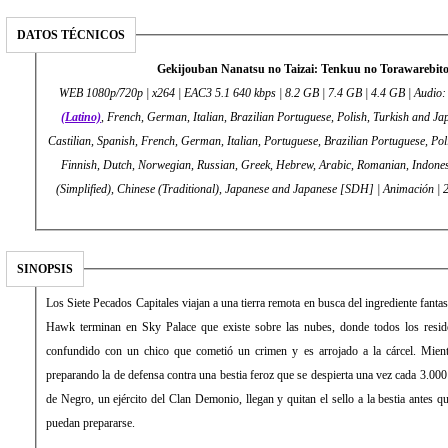
DATOS TÉCNICOS
Gekijouban Nanatsu no Taizai: Tenkuu no Torawarebito
WEB 1080p/720p | x264 | EAC3 5.1 640 kbps | 8.2 GB | 7.4 GB | 4.4 GB | Audio:
(Latino)
, French, German, Italian, Brazilian Portuguese, Polish, Turkish and Jap
Castilian, Spanish, French, German, Italian, Portuguese, Brazilian Portuguese, Pol
Finnish, Dutch, Norwegian, Russian, Greek, Hebrew, Arabic, Romanian, Indones
(Simplified), Chinese (Traditional), Japanese and Japanese [SDH] | Animación | 
SINOPSIS
Los Siete Pecados Capitales viajan a una tierra remota en busca del ingrediente fant
Hawk terminan en Sky Palace que existe sobre las nubes, donde todos los reside
confundido con un chico que cometió un crimen y es arrojado a la cárcel. Mientr
preparando la de defensa contra una bestia feroz que se despierta una vez cada 3.000
de Negro, un ejército del Clan Demonio, llegan y quitan el sello a la bestia antes q
puedan prepararse.