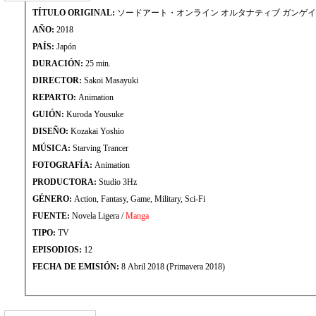
TÍTULO ORIGINAL:
ソードアート・オンライン オルタナティブ ガンゲ
AÑO:
2018
PAÍS:
Japón
DURACIÓN:
25 min.
DIRECTOR:
Sakoi Masayuki
REPARTO:
Animation
GUIÓN:
Kuroda Yousuke
DISEÑO:
Kozakai Yoshio
MÚSICA:
Starving Trancer
FOTOGRAFÍA:
Animation
PRODUCTORA:
Studio 3Hz
GÉNERO:
Action, Fantasy, Game, Military, Sci-Fi
FUENTE:
Novela Ligera /
Manga
TIPO:
TV
EPISODIOS:
12
FECHA DE EMISIÓN:
8 Abril 2018 (Primavera 2018)