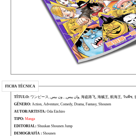
FICHA TÉCNICA
TÍTULO:
ワンピース, وان پیس, , ون بيس, 海盗路飞, 海贼王, 航海王, วัน
GÉNERO:
Action, Adventure, Comedy, Drama, Fantasy, Shounen
AUTOR/ARTISTA:
Oda Eiichiro
TIPO:
Manga
EDITORIAL:
Shuukan Shounen Jump
DEMOGRAFÍA :
Shounen