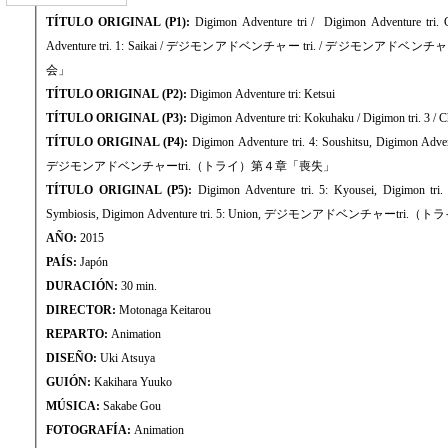
TÍTULO ORIGINAL (P1):
Digimon Adventure tri / Digimon Adventure tri. 
Adventure tri. 1: Saikai / デジモンアドベンチャー tri. / デジモンアド
会」
TÍTULO ORIGINAL (P2):
Digimon Adventure tri: Ketsui
TÍTULO ORIGINAL (P3):
Digimon Adventure tri: Kokuhaku / Digimon tri. 3 / C
TÍTULO ORIGINAL (P4):
Digimon Adventure tri. 4: Soushitsu, Digimon Advent
デジモンアドベンチャーtri.（トライ）第４章「喪失」
TÍTULO ORIGINAL (P5):
Digimon Adventure tri. 5: Kyousei, Digimon tri. 
Symbiosis, Digimon Adventure tri. 5: Union, デジモンアドベンチャーt
AÑO:
2015
PAÍS:
Japón
DURACIÓN:
30 min.
DIRECTOR:
Motonaga Keitarou
REPARTO:
Animation
DISEÑO:
Uki Atsuya
GUIÓN:
Kakihara Yuuko
MÚSICA:
Sakabe Gou
FOTOGRAFÍA:
Animation