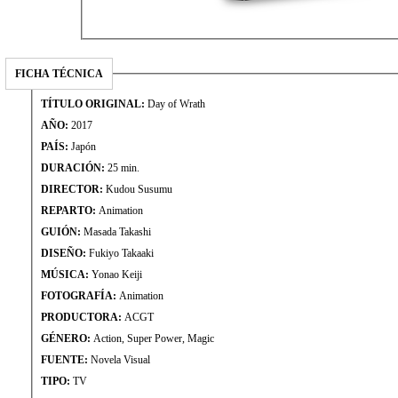
FICHA TÉCNICA
TÍTULO ORIGINAL:
Day of Wrath
AÑO:
2017
PAÍS:
Japón
DURACIÓN:
25 min.
DIRECTOR:
Kudou Susumu
REPARTO:
Animation
GUIÓN:
Masada Takashi
DISEÑO:
Fukiyo Takaaki
MÚSICA:
Yonao Keiji
FOTOGRAFÍA:
Animation
PRODUCTORA:
ACGT
GÉNERO:
Action, Super Power, Magic
FUENTE:
Novela Visual
TIPO:
TV