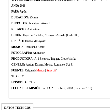
AÑO:
2018
PAÍS:
Japón
DURACIÓN:
25 min.
DIRECTOR:
Nishigori Atsushi
REPARTO:
Animation
GUIÓN:
Hayashi Naotaka, Nishigori Atsushi (Code:000)
DISEÑO:
Tanaka Masayoshi
MÚSICA:
Tachibana Asami
FOTOGRAFÍA:
Animation
PRODUCTORA:
A-1 Pictures, Trigger, CloverWorks
GÉNERO:
Action, Drama, Mecha, Romance, Sci-Fi
FUENTE:
Original (
Manga
|
Snip-off
)
TIPO:
TV
EPISODIOS:
24+2
FECHA DE EMISIÓN:
Jan 13, 2018 a Jul 7, 2018 (Invierno 2018)
DATOS TÉCNICOS