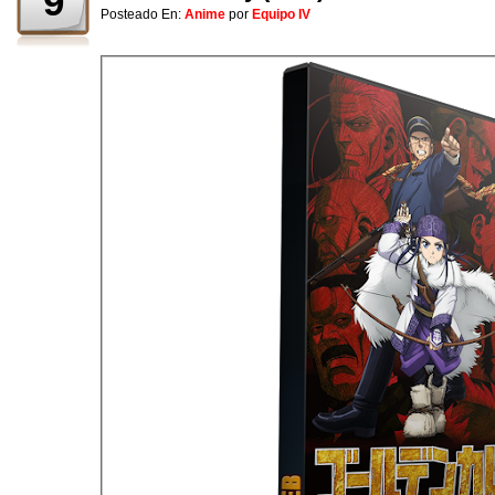
9
Posteado En:
Anime
por
Equipo IV