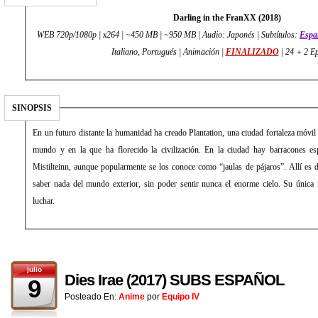
Darling in the FranXX (2018)
WEB 720p/1080p | x264 | ~450 MB | ~950 MB | Audio: Japonés | Subtítulos:
Espa
Italiano, Portugués | Animación |
FINALIZADO
| 24 + 2 E
SINOPSIS
En un futuro distante la humanidad ha creado Plantation, una ciudad fortaleza móvil 
mundo y en la que ha florecido la civilización. En la ciudad hay barracones esp
Mistilteinn, aunque popularmente se los conoce como “jaulas de pájaros”. Allí es
saber nada del mundo exterior, sin poder sentir nunca el enorme cielo. Su única
luchar.
julio
Dies Irae (2017) SUBS ESPAÑOL
9
Posteado En:
Anime
por
Equipo IV