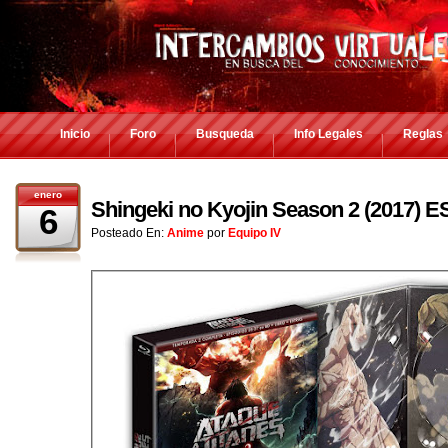
Inicio
Foro
Busqueda
Info Legales
Reglas
enero
Shingeki no Kyojin Season 2 (2017) 
6
Posteado En:
Anime
por
Equipo IV