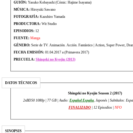
GUIÓN:
Yasuko Kobayashi (Cómic: Hajime Isayama)
MÚSICA:
Hiroyuki Sawano
FOTOGRAFÍA:
Kazuhiro Yamada
PRODUCTORA:
Wit Studio
EPISODIOS:
12
FUENTE:
Manga
GÉNERO:
Serie de TV. Animación. Acción. Fantástico | Action, Super Power, Dra
FECHA EMISIÓN:
01.04.2017 a (Primavera 2017)
PRECUELA:
Shingeki no Kyojin (2013)
DATOS TÉCNICOS
Shingeki no Kyojin Season 2 (2017)
2xBD50 1080p | 77 GB | Audio:
Español España
, Japonés | Subtítulos: Esp
FINALIZADO
| 12 Episodios |
NFO
SINOPSIS