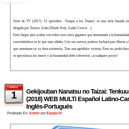
Serie de TV (2017). 12 episodios. ‘Ataque a los Titanes’ es una serie basada 
dirigida por Tetsuro Araki (Death Note, Guilty Crown…).
Eren Jaeger juró acabar con todos esos seres gigantes que atormentan a la humanidad
convirtiéndose en lo que más odiaba. Con sus nuevos poderes luchará para liberar a
que amenazan su ya dura existencia. Tras una agridulce victoria, Eren no podrá de
se aproxima a los muros y la humanidad debe sobrevivir, ¡a cualquier precio!
enero
Gekijouban Nanatsu no Taizai: Tenkuu
1
(2018) WEB MULTi Español Latino-Cas
Inglés-Portugués
Posteado En:
Anime
por
Equipo IV