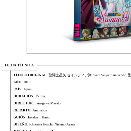
FICHA TÉCNICA
TÍTULO ORIGINAL:
聖闘士星矢 セインティア翔, Saint Seiya: Saintia Sho, 
AÑO:
2018
PAÍS:
Japón
DURACIÓN:
25 min.
DIRECTOR:
Tamagawa Masato
REPARTO:
Animation
GUIÓN:
Takahashi Ikuko
DISEÑO:
Ichikawa Keiichi, Nishino Ayana