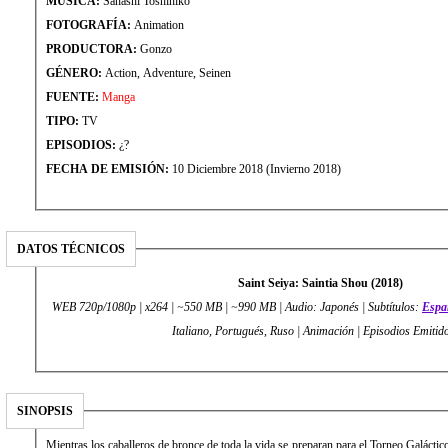
MÚSICA:
Sahashi Toshihiko
FOTOGRAFÍA:
Animation
PRODUCTORA:
Gonzo
GÉNERO:
Action, Adventure, Seinen
FUENTE:
Manga
TIPO:
TV
EPISODIOS:
¿?
FECHA DE EMISIÓN:
10 Diciembre 2018 (Invierno 2018)
DATOS TÉCNICOS
Saint Seiya: Saintia Shou (2018)
WEB 720p/1080p | x264 | ~550 MB | ~990 MB | Audio: Japonés | Subtítulos:
Espa
Italiano, Portugués, Ruso | Animación | Episodios Emitid
SINOPSIS
Mientras los caballeros de bronce de toda la vida se preparan para el Torneo Galácti