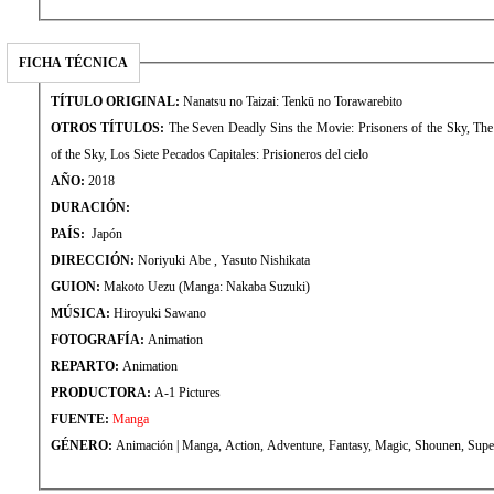
FICHA TÉCNICA
TÍTULO ORIGINAL:
Nanatsu no Taizai: Tenkū no Torawarebito
OTROS TÍTULOS:
The Seven Deadly Sins the Movie: Prisoners of the Sky, The
of the Sky, Los Siete Pecados Capitales: Prisioneros del cielo
AÑO:
2018
DURACIÓN:
PAÍS:
Japón
DIRECCIÓN:
Noriyuki Abe , Yasuto Nishikata
GUION:
Makoto Uezu (Manga: Nakaba Suzuki)
MÚSICA:
Hiroyuki Sawano
FOTOGRAFÍA:
Animation
REPARTO:
Animation
PRODUCTORA:
A-1 Pictures
FUENTE:
Manga
GÉNERO:
Animación | Manga, Action, Adventure, Fantasy, Magic, Shounen, Sup