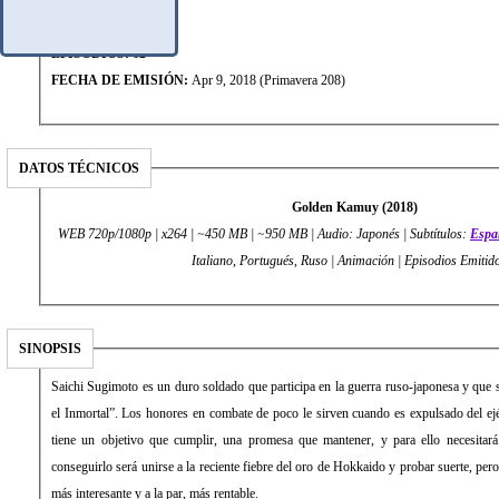
TIPO:
TV
EPISODIOS:
12
FECHA DE EMISIÓN:
Apr 9, 2018 (Primavera 208)
DATOS TÉCNICOS
Golden Kamuy (2018)
WEB 720p/1080p | x264 | ~450 MB | ~950 MB | Audio: Japonés | Subtítulos:
Espa
Italiano, Portugués, Ruso | Animación | Episodios Emitid
SINOPSIS
Saichi Sugimoto es un duro soldado que participa en la guerra ruso-japonesa y que
el Inmortal”. Los honores en combate de poco le sirven cuando es expulsado del ejér
tiene un objetivo que cumplir, una promesa que mantener, y para ello necesitará
conseguirlo será unirse a la reciente fiebre del oro de Hokkaido y probar suerte, pero
más interesante y a la par, más rentable.