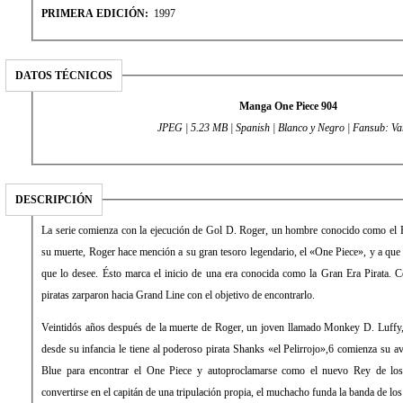
PRIMERA EDICIÓN:
1997
DATOS TÉCNICOS
Manga One Piece 904
JPEG | 5.23 MB | Spanish | Blanco y Negro | Fansub: Va
DESCRIPCIÓN
La serie comienza con la ejecución de Gol D. Roger, un hombre conocido como el R
su muerte, Roger hace mención a su gran tesoro legendario, el «One Piece», y a que
que lo desee. Ésto marca el inicio de una era conocida como la Gran Era Pirata.
piratas zarparon hacia Grand Line con el objetivo de encontrarlo.
Veintidós años después de la muerte de Roger, un joven llamado Monkey D. Luffy,
desde su infancia le tiene al poderoso pirata Shanks «el Pelirrojo»,6 comienza su a
Blue para encontrar el One Piece y autoproclamarse como el nuevo Rey de los 
convertirse en el capitán de una tripulación propia, el muchacho funda la banda de lo