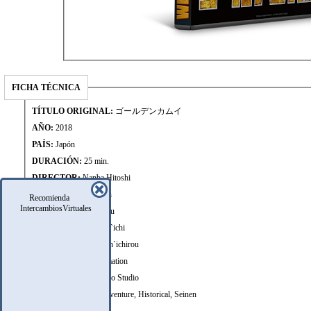
FICHA TÉCNICA
TÍTULO ORIGINAL:
ゴールデンカムイ
AÑO:
2018
PAÍS:
Japón
DURACIÓN:
25 min.
DIRECTOR:
Nanba Hitoshi
REPARTO:
Animation
Recomienda
IntercambiosVirtuales
GUIÓN:
Takagi Noboru
DISEÑO:
Oonuki Ken`ichi
MÚSICA:
Suehiro Ken`ichirou
FOTOGRAFÍA:
Animation
PRODUCTORA:
Geno Studio
GÉNERO:
Action, Adventure, Historical, Seinen
FUENTE:
Manga