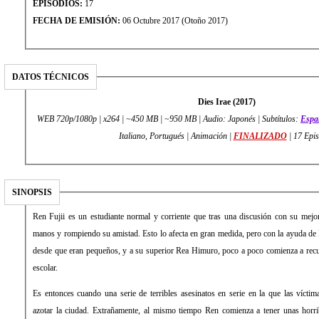
EPISODIOS:
17
FECHA DE EMISIÓN:
06 Octubre 2017 (Otoño 2017)
DATOS TÉCNICOS
Dies Irae (2017)
WEB 720p/1080p | x264 | ~450 MB | ~950 MB | Audio: Japonés | Subtítulos:
Espa
Italiano, Portugués | Animación |
FINALIZADO
| 17 Epi
SINOPSIS
Ren Fujii es un estudiante normal y corriente que tras una discusión con su mejo
manos y rompiendo su amistad. Esto lo afecta en gran medida, pero con la ayuda d
desde que eran pequeños, y a su superior Rea Himuro, poco a poco comienza a recu
escolar.
Es entonces cuando una serie de terribles asesinatos en serie en la que las vícti
azotar la ciudad. Extrañamente, al mismo tiempo Ren comienza a tener unas horri