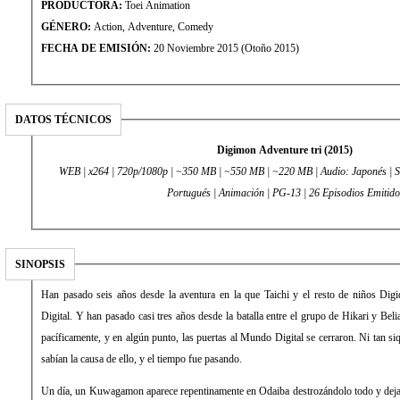
PRODUCTORA:
Toei Animation
GÉNERO:
Action, Adventure, Comedy
FECHA DE EMISIÓN:
20 Noviembre 2015 (Otoño 2015)
DATOS TÉCNICOS
Digimon Adventure tri (2015)
WEB | x264 | 720p/1080p | ~350 MB | ~550 MB | ~220 MB | Audio: Japonés | S
Portugués | Animación | PG-13 | 26 Episodios Emitido
SINOPSIS
Han pasado seis años desde la aventura en la que Taichi y el resto de niños Dig
Digital. Y han pasado casi tres años desde la batalla entre el grupo de Hikari y Be
pacíficamente, y en algún punto, las puertas al Mundo Digital se cerraron. Ni tan si
sabían la causa de ello, y el tiempo fue pasando.
Un día, un Kuwagamon aparece repentinamente en Odaiba destrozándolo todo y dejan