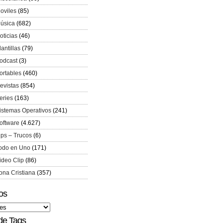
oviles
(85)
úsica
(682)
oticias
(46)
lantillas
(79)
odcast
(3)
ortables
(460)
evistas
(854)
eries
(163)
istemas Operativos
(241)
oftware
(4.627)
ips – Trucos
(6)
odo en Uno
(171)
ideo Clip
(86)
ona Cristiana
(357)
os
de Tags