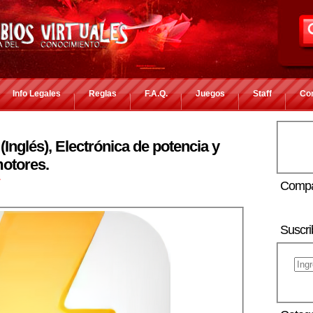
Info Legales
Reglas
F.A.Q.
Juegos
Staff
Co
(Inglés), Electrónica de potencia y
otores.
r
Compa
Suscri