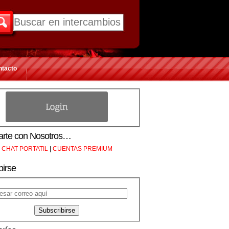
ntacto
rte con Nosotros…
CHAT PORTATIL
|
CUENTAS PREMIUM
birse