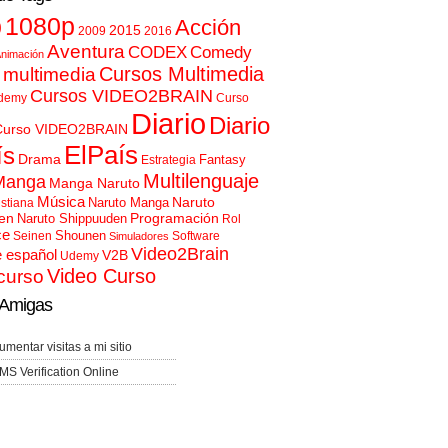
p
1080p
Acción
2015
2009
2016
Aventura
CODEX
Comedy
nimación
Cursos Multimedia
 multimedia
Cursos VIDEO2BRAIN
demy
Curso
Diario
Diario
Curso VIDEO2BRAIN
ElPaís
ís
Drama
Fantasy
Estrategia
Multilenguaje
Manga
Manga Naruto
Música
Naruto
Naruto Manga
istiana
en
Programación
Naruto Shippuuden
Rol
ce
Shounen
Seinen
Software
Simuladores
Video2Brain
e español
V2B
Udemy
Video Curso
curso
Amigas
umentar visitas a mi sitio
MS Verification Online