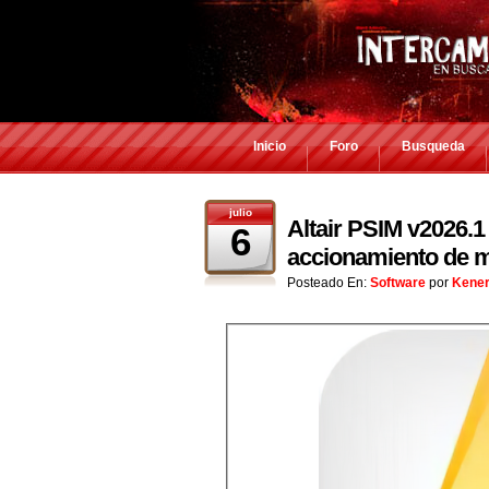
Inicio
Foro
Busqueda
julio
Altair PSIM v2026.1 
6
accionamiento de m
Posteado En:
Software
por
Kene