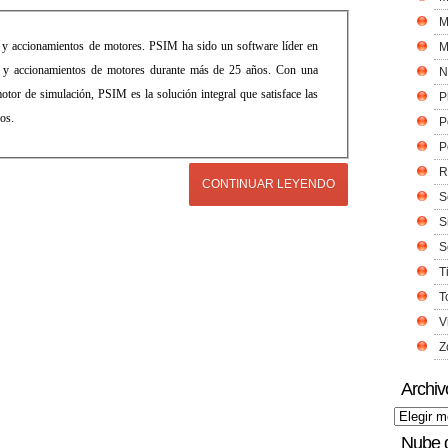
M
a y accionamientos de motores. PSIM ha sido un software líder en
M
ia y accionamientos de motores durante más de 25 años. Con una
N
 motor de simulación, PSIM es la solución integral que satisface las
P
os.
P
P
R
CONTINUAR LEYENDO
S
S
S
T
T
V
Z
Archiv
Nube 