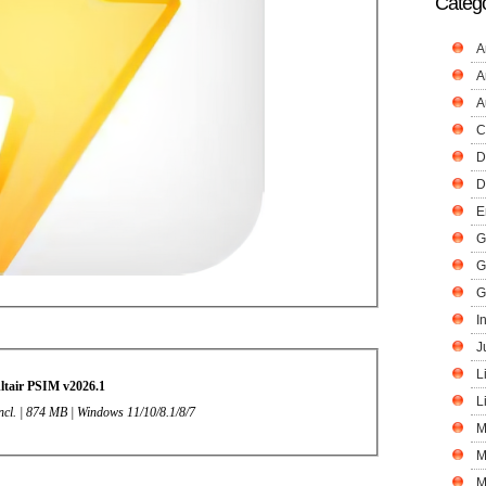
Catego
A
A
A
C
D
D
E
G
G
G
I
J
L
ltair PSIM v2026.1
L
Incl. | 874 MB | Windows 11/10/8.1/8/7
M
M
M