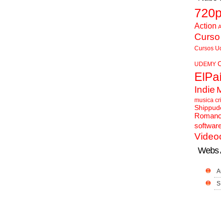
720
Action
A
Curso
Cursos U
UDEMY
ElPa
Indie
musica cr
Shippud
Roman
softwar
Video
Webs 
A
S