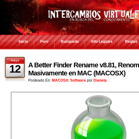
Inicio
Foro
Busqueda
Info Legales
Reglas
mayo
A Better Finder Rename v8.81, Renom
12
Masivamente en MAC (MACOSX)
Posteado En:
MACOSX
,
Software
por
Dianela