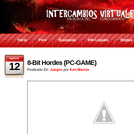
Inicio
Foro
Busqueda
Info Legales
Reglas
agosto
8-Bit Hordes (PC-GAME)
12
Posteado En:
Juegos
por
Ken Master