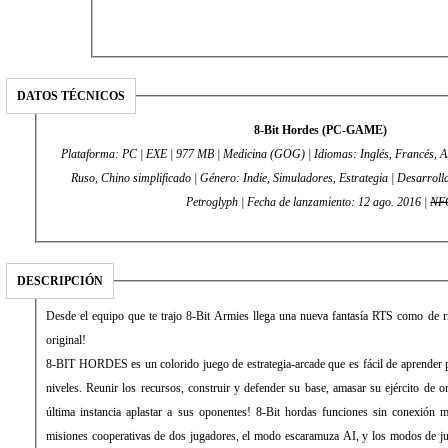
DATOS TÉCNICOS
8-Bit Hordes (PC-GAME)
Plataforma: PC | EXE | 977 MB | Medicina (GOG) | Idiomas: Inglés, Francés, A
Ruso, Chino simplificado | Género: Indie, Simuladores, Estrategia | Desarrollador: P
Petroglyph | Fecha de lanzamiento: 12 ago. 2016 |
NF
DESCRIPCIÓN
Desde el equipo que te trajo 8-Bit Armies llega una nueva fantasía RTS como de ritmo rápido y agradable que el
original!
8-BIT HORDES es un colorido juego de estrategia-arcade que es fácil de aprender p
niveles. Reunir los recursos, construir y defender su base, amasar su ejército de 
última instancia aplastar a sus oponentes! 8-Bit hordas funciones sin conexión 
misiones cooperativas de dos jugadores, el modo escaramuza AI, y los modos de j