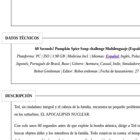
DATOS TÉCNICOS
60 Seconds! Pumpkin Spice Soup challenge Multilenguaje (Esp
Plataforma: PC | ISO | 1.98 GB | Medicina Incl. | Idiomas:
Español
, Inglés, Pola
Japonés, Portugués de Brasil, Ruso | Género: Aventura, Casual, Indie, Simuladores
Robot Gentleman | Editor: Robot entleman | Fecha de lanzamiento
DESCRIPCIÓN
Ted, un ciudadano integral y el cabeza de la familia, encuentra un pequeño problema
en los suburbios. EL APOCALIPSIS NUCLEAR.
Con solo unos 60 segundos antes de que explote la bomba atómica, dirige a Ted en 
buscar objetos útiles y los miembros de la familia. Todo estará en tu contra: el tiem