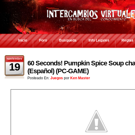
Inicio
Foro
Busqueda
Info Legales
Reglas
noviembre
60 Seconds! Pumpkin Spice Soup chal
19
(Español) (PC-GAME)
Posteado En:
Juegos
por
Ken Master