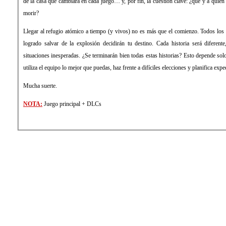
de la casa que cambiará en cada juego… y, por fin, la cuestión clave: ¿qué y a quién 
morir?
Llegar al refugio atómico a tiempo (y vivos) no es más que el comienzo. Todos los 
logrado salvar de la explosión decidirán tu destino. Cada historia será diferent
situaciones inesperadas. ¿Se terminarán bien todas estas historias? Esto depende sol
utiliza el equipo lo mejor que puedas, haz frente a difíciles elecciones y planifica expe
Mucha suerte.
NOTA:
Juego principal + DLCs