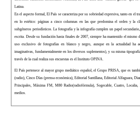
Latina.
En el aspecto formal, El País se caracteriza por su sobriedad expresiva, tanto en el 
en lo estético: páginas a cinco columnas en las que predomina el orden y la cla
subgéneros periodísticos. La fotografía y la infografía cumplen un papel secundari
escrita. Desde su fundación hasta finales de 2007, siempre ha mantenido el mismo d
uso exclusivo de fotografías en blanco y negro, aunque en la actualidad ha 
imaginativas, fundamentalmente en los diversos suplementos), y su misma tipograf
través de la cual realiza sus encuestas es el Instituto OPINA.
El País pertenece al mayor grupo mediático español, el Grupo PRISA, que es tamb
(radio), Cinco Días (prensa económica), Editorial Santillana, Editorial Alfaguara, Di
Principales, Máxima FM, M80 Radio(radiofórmula), Sogecable, Cuatro, Localia, Di
medios.