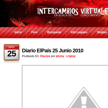
Inicio
Foro
Busqueda
Info Legales
Reglas
junio
Diario ElPaís 25 Junio 2010
25
Posteado En:
Diarios
por
jimmy_criptoy