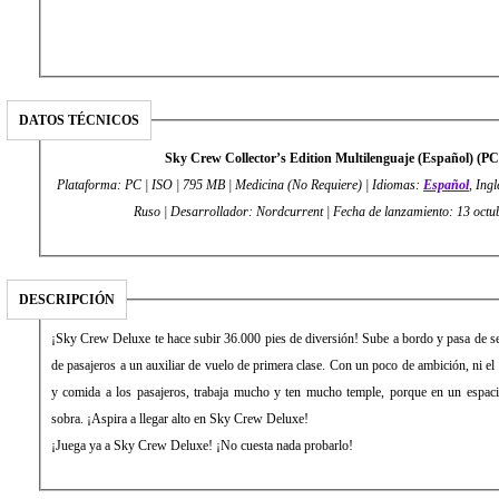
DATOS TÉCNICOS
Sky Crew Collector’s Edition Multilenguaje (Español) (
Plataforma: PC | ISO | 795 MB | Medicina (No Requiere) | Idiomas:
Español
, Ing
Ruso | Desarrollador: Nordcurrent | Fecha de lanzamiento: 13 octu
DESCRIPCIÓN
¡Sky Crew Deluxe te hace subir 36.000 pies de diversión! Sube a bordo y pasa de se
de pasajeros a un auxiliar de vuelo de primera clase. Con un poco de ambición, ni el c
y comida a los pasajeros, trabaja mucho y ten mucho temple, porque en un espaci
sobra. ¡Aspira a llegar alto en Sky Crew Deluxe!
¡Juega ya a Sky Crew Deluxe! ¡No cuesta nada probarlo!