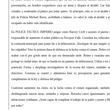
presentación, un hombre sospechoso saca un arma y dispara al alcalde. Las bal
cristales y sembrando el pánico por todas partes. Al principio, solo se ve al alcalde t
jefe de Policía Michael Reese, acribillado a balazos. Le salvó la vida al alcalde y 
escapado sin haber sido identificado.
En POLICE TACTICS: IMPERIO juegas como Harvey Croft y asumes el puesto vaca
responsable de mantener el orden público en Newport Falls. Coordina los vehículos 
la comisaría municipal para poner fin a la delincuencia. ¡Encárgate de que ningún 
los culpables! Eres la primera línea de defensa en la lucha contra el crimen. Debes e
acabar con el pez gordo antes de que sea demasiado tarde. Reúne y examina una
protege tu ciudad antes de que se hunda en un pantano de delincuencia. Utiliza a tus 
potencial. Forma y despliega investigadores de la escena del crimen, unidades es
detectives. Gestiona tu cuartel y administra bien tu presupuesto para garanti
cumplimiento de la ley y defensa del peligro.
Conforme aumenten tus éxitos en la lucha contra el crimen organizado, también 
desbloquearás nuevas áreas, unidades y mejoras. Resuelve casos apasionantes, inves
infracciones cotidianas. ¿Serás capaz de completar el trabajo de tu padre y poner a
por todas?