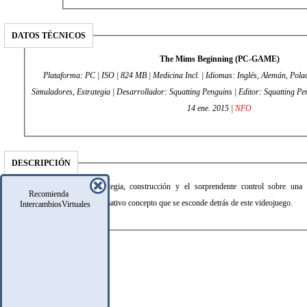
DATOS TÉCNICOS
The Mims Beginning (PC-GAME)
Plataforma: PC | ISO | 824 MB | Medicina Incl. | Idiomas: Inglés, Alemán, Polaco
Simuladores, Estrategia | Desarrollador: Squatting Penguins | Editor: Squatting Penguins | Fecha de lanzamiento:
14 ene. 2015 |
NFO
DESCRIPCIÓN
Poderes divinos, estrategia, construcción y el sorprendente control sobre una
Recomienda
encantadoras son el llamativo concepto que se esconde detrás de este videojuego.
IntercambiosVirtuales