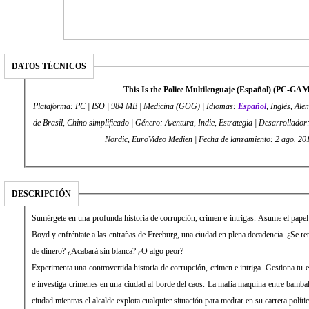
DATOS TÉCNICOS
This Is the Police Multilenguaje (Español) (PC-GA
Plataforma: PC | ISO | 984 MB | Medicina (GOG) | Idiomas:
Español
, Inglés, Al
de Brasil, Chino simplificado | Género: Aventura, Indie, Estrategia | Desarrollador: Weappy St
Nordic, EuroVideo Medien | Fecha de lanzamiento: 2 ago. 20
DESCRIPCIÓN
Sumérgete en una profunda historia de corrupción, crimen e intrigas. Asume el papel d
Boyd y enfréntate a las entrañas de Freeburg, una ciudad en plena decadencia. ¿Se re
de dinero? ¿Acabará sin blanca? ¿O algo peor?
Experimenta una controvertida historia de corrupción, crimen e intriga. Gestiona tu
e investiga crímenes en una ciudad al borde del caos. La mafia maquina entre bambal
ciudad mientras el alcalde explota cualquier situación para medrar en su carrera polític