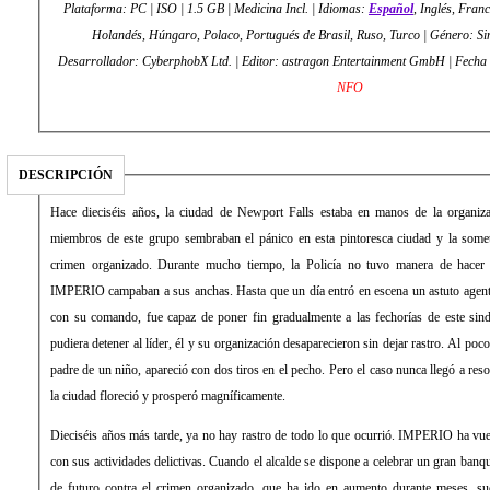
Plataforma: PC | ISO | 1.5 GB | Medicina Incl. | Idiomas:
Español
, Inglés, Fran
Holandés, Húngaro, Polaco, Portugués de Brasil, Ruso, Turco | Género: Sim
Desarrollador: CyberphobX Ltd. | Editor: astragon Entertainment Gm
NFO
DESCRIPCIÓN
Hace dieciséis años, la ciudad de Newport Falls estaba en manos de la organi
miembros de este grupo sembraban el pánico en esta pintoresca ciudad y la somet
crimen organizado. Durante mucho tiempo, la Policía no tuvo manera de hacer f
IMPERIO campaban a sus anchas. Hasta que un día entró en escena un astuto agente
con su comando, fue capaz de poner fin gradualmente a las fechorías de este sind
pudiera detener al líder, él y su organización desaparecieron sin dejar rastro. Al poc
padre de un niño, apareció con dos tiros en el pecho. Pero el caso nunca llegó a r
la ciudad floreció y prosperó magníficamente.
Dieciséis años más tarde, ya no hay rastro de todo lo que ocurrió. IMPERIO ha vuel
con sus actividades delictivas. Cuando el alcalde se dispone a celebrar un gran banqu
de futuro contra el crimen organizado, que ha ido en aumento durante meses, suc