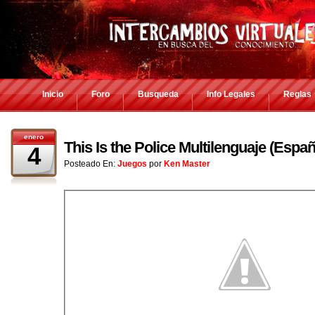
Inicio
Foro
Busqueda
Info Legales
Reglas
enero
This Is the Police Multilenguaje (Esp
4
Posteado En:
Juegos
por
Ken Master