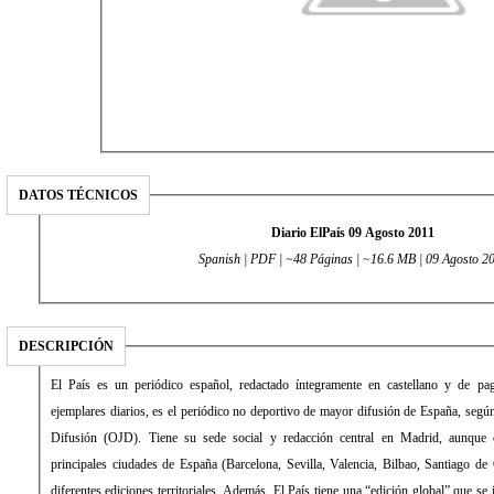
DATOS TÉCNICOS
Diario ElPaís 09 Agosto 2011
Spanish | PDF | ~48 Páginas | ~16.6 MB | 09 Agosto 2
DESCRIPCIÓN
El País es un periódico español, redactado íntegramente en castellano y de pago. Con una media de 431.034
ejemplares diarios, es el periódico no deportivo de mayor difusión de España, según la Oficina de Justificación de la
Difusión (OJD). Tiene su sede social y redacción central en Madrid, aunque cuenta con delegaciones en las
principales ciudades de España (Barcelona, Sevilla, Valencia, Bilbao, Santiago de Compostela) desde las que edita
diferentes ediciones territoriales. Además, El País tiene una “edición global” que se imprime y distribuye en América