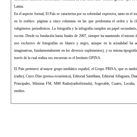
Latina.
En el aspecto formal, El País se caracteriza por su sobriedad expresiva, tanto en el tratamiento de la información como
en lo estético: páginas a cinco columnas en las que predomina el orden y la clara distribución de los distintos
subgéneros periodísticos. La fotografía y la infografía cumplen un papel secundario, de mero apoyo a la información
escrita. Desde su fundación hasta finales de 2007, siempre ha mantenido el mismo diseño, sin apenas evolución (con
uso exclusivo de fotografías en blanco y negro, aunque en la actualidad ha aceptado el color y formas más
imaginativas, fundamentalmente en los diversos suplementos), y su misma tipografía: la Times Roman. La empresa a
través de la cual realiza sus encuestas es el Instituto OPINA.
El País pertenece al mayor grupo mediático español, el Grupo PRISA, que es también propietario de la Cadena SER
(radio), Cinco Días (prensa económica), Editorial Santillana, Editorial Alfaguara, Diario As (prensa deportiva), Los 40
Principales, Máxima FM, M80 Radio(radiofórmula), Sogecable, Cuatro, Localia, Digital+ (televisión), entre otros
medios.