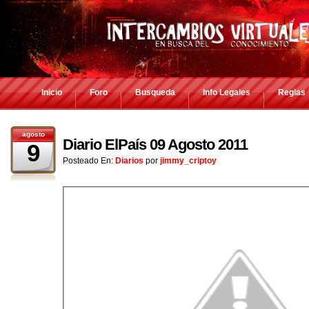
Inicio
Foro
Busqueda
Info Legales
Reglas
agosto
Diario ElPaís 09 Agosto 2011
9
Posteado En:
Diarios
por
jimmy_criptoy