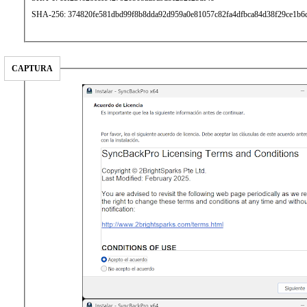
SHA-256: 374820fe581dbd99f8b8dda92d959a0e81057c82fa4dfbca84d38f29ce1b6
CAPTURA