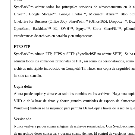
SyncBackPro admite todos los principales servicios de almacenamiento en l
Drive™, Google Storage™, Google Photos™, Microsoft Azure™ Blob Stor
OneDrive for Business (Office 365), SharePoint™ (Office 365), Dropbox ™, B
OpenStack, Backblaze™ B2, OVH™, Egnyte™, Citrix ShareFile™, pClo
transferencias de archivos en paralelo y en subprocesos.
FTP/SFTP
SyncBackPro admite FTP, FTPS y SFTP (SyncBackSE no admite SFTP). Se ha mej
admiten todos los comandos principales de FTP, así como los personalizados, como
archivos más rápido introducido en CompleteFTP. Hacer una copia de seguridad au
ha sido tan sencillo.
Copia delta
Ahora puede copiar y almacenar solo los cambios en los archivos. Haga una copia
VHD o de la base de datos y ahorre grandes cantidades de espacio de almacena
Windows) también se ha mejorado para permitir Delta-Copy a través de la red, lo que 
Versionado
Nunca vuelva a perder copias antiguas de archivos respaldados. Con SyncBack puede
de un archivo desea conservar y durante cuánto tiempo. El control de versiones tamb