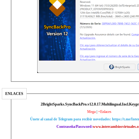
ENLACES
2BrightSparks.SyncBackPro.v12.0.17.Multilingual.Incl.Keyg
Mega
|
+Enlaces
Únete al canal de Telegram para recibir novedades: https://t.me/Int
Contraseña/Password:
www.intercambiosvirtuales.o