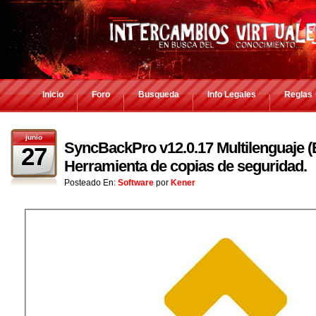
Inicio
Foro
Busqueda
Info Legales
Reglas
junio
SyncBackPro v12.0.17 Multilenguaje (
27
Herramienta de copias de seguridad.
Posteado En:
Software
por
Kener