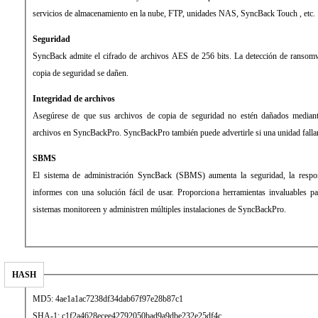
servicios de almacenamiento en la nube, FTP, unidades NAS, SyncBack Touch , etc.
Seguridad
SyncBack admite el cifrado de archivos AES de 256 bits. La detección de ransomw
copia de seguridad se dañen.
Integridad de archivos
Asegúrese de que sus archivos de copia de seguridad no estén dañados mediante
archivos en SyncBackPro. SyncBackPro también puede advertirle si una unidad falla
SBMS
El sistema de administración SyncBack (SBMS) aumenta la seguridad, la respon
informes con una solución fácil de usar. Proporciona herramientas invaluables p
sistemas monitoreen y administren múltiples instalaciones de SyncBackPro.
HASH
MD5: 4ae1a1ac7238df34dab67f97e28b87c1
SHA-1: c1f2a4628ecee42792050bad9a9dbe232e25df4c