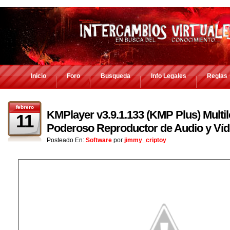
Inicio
Foro
Busqueda
Info Legales
Reglas
febrero
KMPlayer v3.9.1.133 (KMP Plus) Multil
11
Poderoso Reproductor de Audio y Ví
Posteado En:
Software
por
jimmy_criptoy