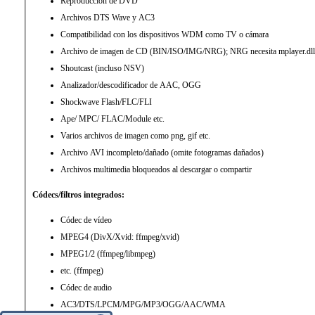
Reproducción de DVD
Archivos DTS Wave y AC3
Compatibilidad con los dispositivos WDM como TV o cámara
Archivo de imagen de CD (BIN/ISO/IMG/NRG); NRG necesita mplayer.dll
Shoutcast (incluso NSV)
Analizador/descodificador de AAC, OGG
Shockwave Flash/FLC/FLI
Ape/ MPC/ FLAC/Module etc.
Varios archivos de imagen como png, gif etc.
Archivo AVI incompleto/dañado (omite fotogramas dañados)
Archivos multimedia bloqueados al descargar o compartir
Códecs/filtros integrados:
Códec de vídeo
MPEG4 (DivX/Xvid: ffmpeg/xvid)
MPEG1/2 (ffmpeg/libmpeg)
etc. (ffmpeg)
Códec de audio
AC3/DTS/LPCM/MPG/MP3/OGG/AAC/WMA