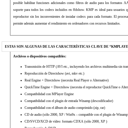
posible habilitar funciones adicionales como filtros de audio para los formato
soporte para todos los codecs incluidos en ffdshow. KMP es ideal para usuarios q
reproductor sin los inconvenientes de instalar codecs para cada formato. El proces
permite además aumentar el rendimiento en ordenadores con recursos limitados.
ESTAS SON ALGUNAS DE LAS CARACTERÍSTICAS CLAVE DE “KMPLAY
Archivos o dispositivos compatibles:
Transmisión de HTTP (AVI etc., incluyendo los archivos multimedia sin tra
Reproducción de Directshow (avi, mkv etc.)
Real Engine + Directshow (necesita Real Player o Alternative)
QuickTime Engine + Directshow (necesita el reproductor QuickTime o Alter
Compatibilidad con MPlayer Engine
Compatibilidad con el plugin de entrada Winamp (descodificador)
Compatibilidad con el álbum de audio comprimido (zip, rar)
CD de audio (sólo 2000, XP / Win9x – compatible con el plugin de Winamp
CD/SVCD/XCD de vídeo: formato CDXA (sólo 2000, XP )