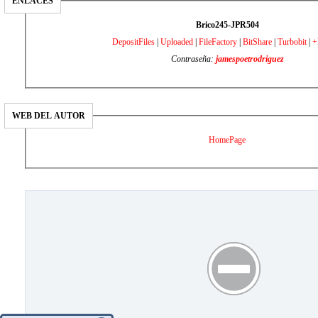
ENLACES
Brico245-JPR504
DepositFiles
|
Uploaded
|
FileFactory
|
BitShare
|
Turbobit
|
+
Contraseña:
jamespoetrodriguez
WEB DEL AUTOR
HomePage