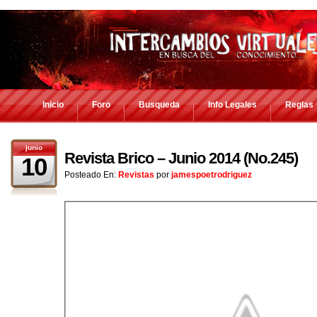
Inicio
Foro
Busqueda
Info Legales
Reglas
junio
Revista Brico – Junio 2014 (No.245)
10
Posteado En:
Revistas
por
jamespoetrodriguez