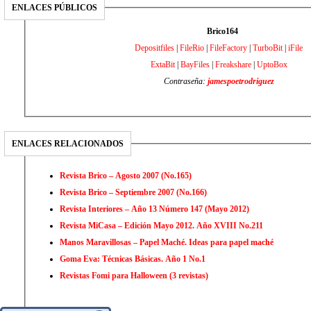
ENLACES PÚBLICOS
Brico164
Depositfiles
|
FileRio
|
FileFactory
|
TurboBit
|
iFile
ExtaBit
|
BayFiles
|
Freakshare
|
UptoBox
Contraseña:
jamespoetrodriguez
ENLACES RELACIONADOS
Revista Brico – Agosto 2007 (No.165)
Revista Brico – Septiembre 2007 (No.166)
Revista Interiores – Año 13 Número 147 (Mayo 2012)
Revista MiCasa – Edición Mayo 2012. Año XVIII No.211
Manos Maravillosas – Papel Maché. Ideas para papel maché
Goma Eva: Técnicas Básicas. Año 1 No.1
Revistas Fomi para Halloween (3 revistas)