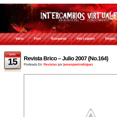
Inicio
Foro
Busqueda
Info Legales
Reglas
junio
Revista Brico – Julio 2007 (No.164)
15
Posteado En:
Revistas
por
jamespoetrodriguez