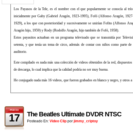
Los Payasos de la Tele, es el nombre con el que popularmente se conocía al trí
inicialmente por Gaby (Gabriel Aragón, 1923-1995), Fofó (Alfonso Aragón, 1927-1976) y Miliki (Emilio Aragón,
1929), a los que con posterioridad y sucesivamente se unirían Fofito (Alfonso Aragón hi
Aragón hijo, 1959) y Rody (Rodolfo Aragón, hijo también de Fofó, 1958).
Estos payasitos actuaban en un programa televisado que se transmitía por Televi
setenta, y que tenía un tema de circo, además de contar con niños como parte de 
auditorio.
Este compilado es nada más una colección de videos obtenidos de la red, dispuestos 
de descarga, lo cual implica que la calidad podría no ser muy buena.
He conjugado nada más 16 videos, que fueron grabados en blanco y negro, y otros a 
marzo
The Beatles Ultimate DVDR NTSC
17
Posteado En:
Video Clip
por
jimmy_criptoy