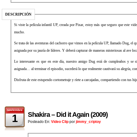
DESCRIPCIÓN
Si viste la película infantil UP, creada por Pixar, estoy más que seguro que este video
mucho.
Se trata de las aventuras del cachorro que vimos en la película UP, llamado Dug, el q
asignada por su jauría de líderes. Y deberá capturar de maneras misteriosas al ave loc
Lo interesante es que en este día, nuestro amigo Dug está de cumpleaños y se si
asignada… al terminar el episodio, sucederá lo que realmente cautivará su alegría, co
Disfruta de este estupendo cortometraje y ríete a carcajadas, compartiendo con tus hijos
noviembre
Shakira – Did it Again (2009)
1
Posteado En:
Video Clip
por
jimmy_criptoy