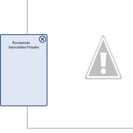
Recomienda
IntercambiosVirtuales