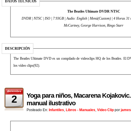
DATOS TÉCNICOS
The Beatles Ultimate DVDR NTSC
DVDR | NTSC | ISO | 7.93GB | Audio: English | Menú(Custom) | 4 Horas 31 
McCartney, George Harrison, Ringo Starr
DESCRIPCIÓN
The Beatles Ultimate DVD es un compilado de videoclips HQ de los Beatles. El D
los vídeo clips(92).
diciembre
Yoga para niños, Macarena Kojakovic.
2
manual ilustrativo
Posteado En:
Infantiles
,
Libros - Manuales
,
Video Clip
por
james