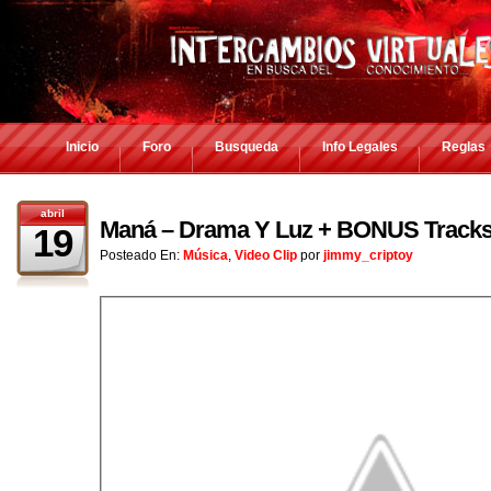
Inicio
Foro
Busqueda
Info Legales
Reglas
abril
Maná – Drama Y Luz + BONUS Tracks
19
Posteado En:
Música
,
Video Clip
por
jimmy_criptoy