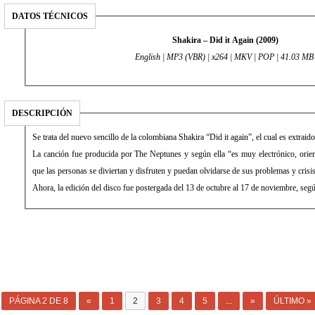
DATOS TÉCNICOS
Shakira – Did it Again (2009)
English | MP3 (VBR) | x264 | MKV | POP | 41.03 M
DESCRIPCIÓN
Se trata del nuevo sencillo de la colombiana Shakira “Did it again”, el cual es extraid
La canción fue producida por The Neptunes y según ella “es muy electrónico, orien
que las personas se diviertan y disfruten y puedan olvidarse de sus problemas y crisis
Ahora, la edición del disco fue postergada del 13 de octubre al 17 de noviembre, seg
PÁGINA 2 DE 8
«
1
2
3
4
5
...
»
ÚLTIMO »