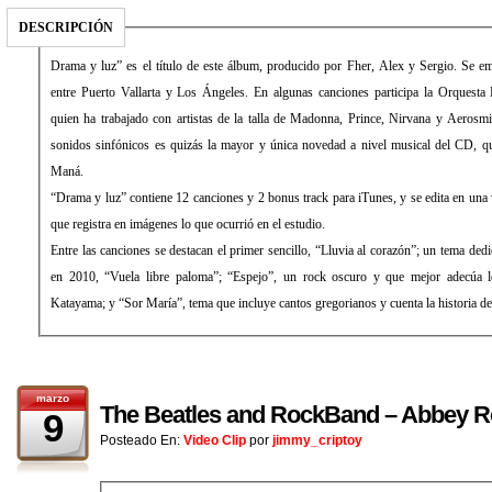
DESCRIPCIÓN
Drama y luz” es el título de este álbum, producido por Fher, Alex y Sergio. Se 
entre Puerto Vallarta y Los Ángeles. En algunas canciones participa la Orquesta
quien ha trabajado con artistas de la talla de Madonna, Prince, Nirvana y Aerosm
sonidos sinfónicos es quizás la mayor y única novedad a nivel musical del CD, qu
Maná.
“Drama y luz” contiene 12 canciones y 2 bonus track para iTunes, y se edita en una
que registra en imágenes lo que ocurrió en el estudio.
Entre las canciones se destacan el primer sencillo, “Lluvia al corazón”; un tema dedi
en 2010, “Vuela libre paloma”; “Espejo”, un rock oscuro y que mejor adecúa lo
Katayama; y “Sor María”, tema que incluye cantos gregorianos y cuenta la historia 
marzo
The Beatles and RockBand – Abbey R
9
Posteado En:
Video Clip
por
jimmy_criptoy