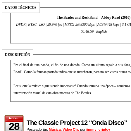
DATOS TÉCNICOS
The Beatles and RockBand – Abbey Road (2010)
DVDR | NTSC | ISO | 29,970 fps | MPEG-2@8300 kbps | AC3@448 kbps | 3.1 GB 
00:46:59 | English
DESCRIPCIÓN
Era el final de una banda, el fin de una década. Como un último regalo a sus fan
Road”. Como la famosa portada indica que se marcharon, para no ser v
Por suerte la música sigue siendo importante! Cuando termina una época – comienza
interpretación visual de esta obra maestra de The Beatles.
febrero
The Classic Project 12 “Onda Disco”
28
Posteado En:
Música
,
Video Clip
por
jimmy_criptoy