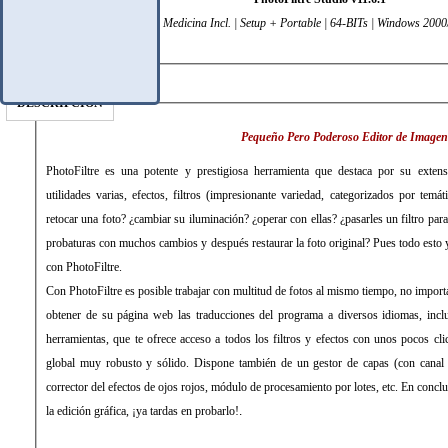
Spanish | 29 MB | Medicina Incl. | Setup + Portable | 64-BITs | Windows 2000
DESCRIPCIÓN
Pequeño Pero Poderoso Editor de Imagen
PhotoFiltre es una potente y prestigiosa herramienta que destaca por su extens
utilidades varias, efectos, filtros (impresionante variedad, categorizados por tem
retocar una foto? ¿cambiar su iluminación? ¿operar con ellas? ¿pasarles un filtro para
probaturas con muchos cambios y después restaurar la foto original? Pues todo esto
con PhotoFiltre.
Con PhotoFiltre es posible trabajar con multitud de fotos al mismo tiempo, no impor
obtener de su página web las traducciones del programa a diversos idiomas, incl
herramientas, que te ofrece acceso a todos los filtros y efectos con unos pocos cli
global muy robusto y sólido. Dispone también de un gestor de capas (con canal 
corrector del efectos de ojos rojos, módulo de procesamiento por lotes, etc. En conclu
la edición gráfica, ¡ya tardas en probarlo!
.