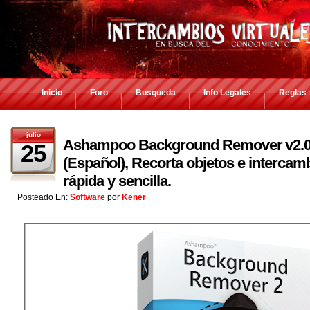
Inicio
Foro
Busqueda
Info Legales
Reglas
julio
Ashampoo Background Remover⁠ v2.0.
25
(Español), Recorta objetos e intercam
rápida y sencilla.
Posteado En:
Software
por
Kener