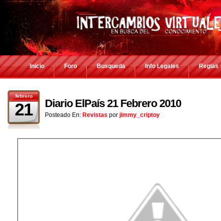
Inicio
Foro
Busqueda
Info Legales
Reglas
febrero
Diario ElPaís 21 Febrero 2010
21
Posteado En:
Revistas
por
jimmy_criptoy