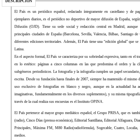
DESCRIPCIÓN
El País es un periódico español, redactado íntegramente en castellano y de 
ejemplares diarios, es el periódico no deportivo de mayor difusión de España, según 
Difusión (OJD). Tiene su sede social y redacción central en Madrid, aunque 
principales ciudades de España (Barcelona, Sevilla, Valencia, Bilbao, Santiago de
diferentes ediciones territoriales. Además, El País tiene una “edición global” que s
Latina.
En el aspecto formal, El País se caracteriza por su sobriedad expresiva, tanto en el 
en lo estético: páginas a cinco columnas en las que predomina el orden y la cla
subgéneros periodísticos. La fotografía y la infografía cumplen un papel secundari
escrita. Desde su fundación hasta finales de 2007, siempre ha mantenido el mismo d
uso exclusivo de fotografías en blanco y negro, aunque en la actualidad ha 
imaginativas, fundamentalmente en los diversos suplementos), y su misma tipograf
través de la cual realiza sus encuestas es el Instituto OPINA.
El País pertenece al mayor grupo mediático español, el Grupo PRISA, que es tamb
(radio), Cinco Días (prensa económica), Editorial Santillana, Editorial Alfaguara, Di
Principales, Máxima FM, M80 Radio(radiofórmula), Sogecable, Cuatro, Localia, Di
medios.