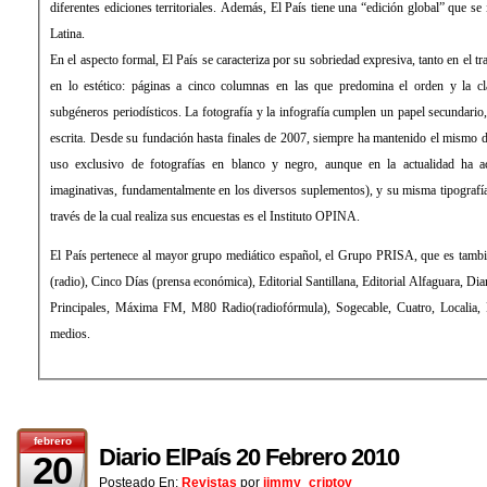
diferentes ediciones territoriales. Además, El País tiene una “edición global” que s
Latina.
En el aspecto formal, El País se caracteriza por su sobriedad expresiva, tanto en el 
en lo estético: páginas a cinco columnas en las que predomina el orden y la cla
subgéneros periodísticos. La fotografía y la infografía cumplen un papel secundari
escrita. Desde su fundación hasta finales de 2007, siempre ha mantenido el mismo d
uso exclusivo de fotografías en blanco y negro, aunque en la actualidad ha 
imaginativas, fundamentalmente en los diversos suplementos), y su misma tipograf
través de la cual realiza sus encuestas es el Instituto OPINA.
El País pertenece al mayor grupo mediático español, el Grupo PRISA, que es tamb
(radio), Cinco Días (prensa económica), Editorial Santillana, Editorial Alfaguara, Di
Principales, Máxima FM, M80 Radio(radiofórmula), Sogecable, Cuatro, Localia, Di
medios.
febrero
Diario ElPaís 20 Febrero 2010
20
Posteado En:
Revistas
por
jimmy_criptoy