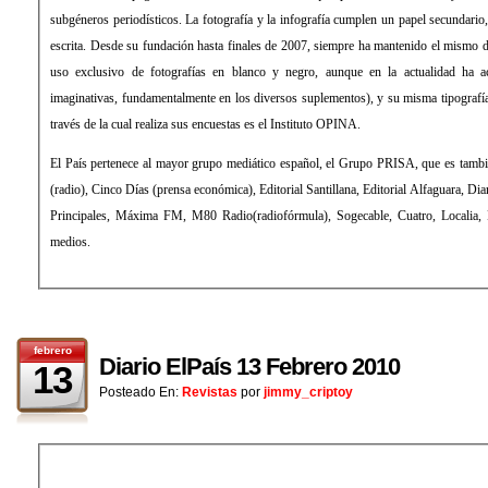
subgéneros periodísticos. La fotografía y la infografía cumplen un papel secundari
escrita. Desde su fundación hasta finales de 2007, siempre ha mantenido el mismo d
uso exclusivo de fotografías en blanco y negro, aunque en la actualidad ha 
imaginativas, fundamentalmente en los diversos suplementos), y su misma tipograf
través de la cual realiza sus encuestas es el Instituto OPINA.
El País pertenece al mayor grupo mediático español, el Grupo PRISA, que es tamb
(radio), Cinco Días (prensa económica), Editorial Santillana, Editorial Alfaguara, Di
Principales, Máxima FM, M80 Radio(radiofórmula), Sogecable, Cuatro, Localia, Di
medios.
febrero
Diario ElPaís 13 Febrero 2010
13
Posteado En:
Revistas
por
jimmy_criptoy