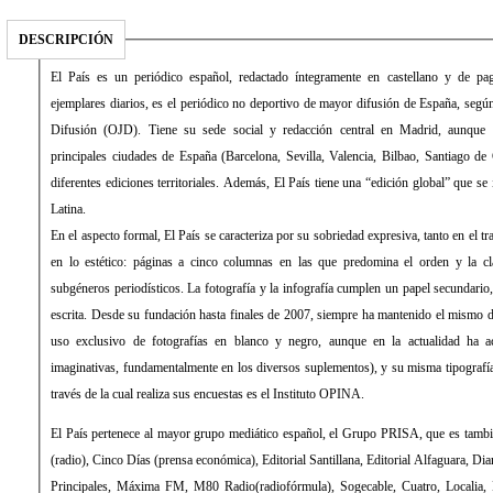
DESCRIPCIÓN
El País es un periódico español, redactado íntegramente en castellano y de 
ejemplares diarios, es el periódico no deportivo de mayor difusión de España, según 
Difusión (OJD). Tiene su sede social y redacción central en Madrid, aunque 
principales ciudades de España (Barcelona, Sevilla, Valencia, Bilbao, Santiago de
diferentes ediciones territoriales. Además, El País tiene una “edición global” que s
Latina.
En el aspecto formal, El País se caracteriza por su sobriedad expresiva, tanto en el 
en lo estético: páginas a cinco columnas en las que predomina el orden y la cla
subgéneros periodísticos. La fotografía y la infografía cumplen un papel secundari
escrita. Desde su fundación hasta finales de 2007, siempre ha mantenido el mismo d
uso exclusivo de fotografías en blanco y negro, aunque en la actualidad ha 
imaginativas, fundamentalmente en los diversos suplementos), y su misma tipograf
través de la cual realiza sus encuestas es el Instituto OPINA.
El País pertenece al mayor grupo mediático español, el Grupo PRISA, que es tamb
(radio), Cinco Días (prensa económica), Editorial Santillana, Editorial Alfaguara, Di
Principales, Máxima FM, M80 Radio(radiofórmula), Sogecable, Cuatro, Localia, Di