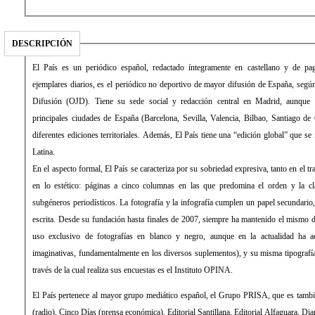
DESCRIPCIÓN
El País es un periódico español, redactado íntegramente en castellano y de 
ejemplares diarios, es el periódico no deportivo de mayor difusión de España, según 
Difusión (OJD). Tiene su sede social y redacción central en Madrid, aunque 
principales ciudades de España (Barcelona, Sevilla, Valencia, Bilbao, Santiago de
diferentes ediciones territoriales. Además, El País tiene una “edición global” que s
Latina.
En el aspecto formal, El País se caracteriza por su sobriedad expresiva, tanto en el 
en lo estético: páginas a cinco columnas en las que predomina el orden y la cla
subgéneros periodísticos. La fotografía y la infografía cumplen un papel secundari
escrita. Desde su fundación hasta finales de 2007, siempre ha mantenido el mismo d
uso exclusivo de fotografías en blanco y negro, aunque en la actualidad ha 
imaginativas, fundamentalmente en los diversos suplementos), y su misma tipograf
través de la cual realiza sus encuestas es el Instituto OPINA.
El País pertenece al mayor grupo mediático español, el Grupo PRISA, que es tamb
(radio), Cinco Días (prensa económica), Editorial Santillana, Editorial Alfaguara, Di