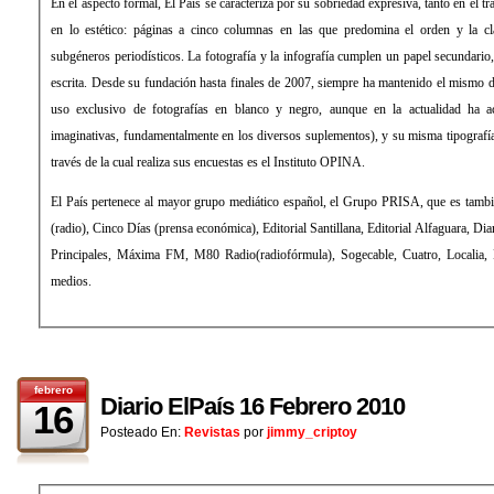
En el aspecto formal, El País se caracteriza por su sobriedad expresiva, tanto en el 
en lo estético: páginas a cinco columnas en las que predomina el orden y la cla
subgéneros periodísticos. La fotografía y la infografía cumplen un papel secundari
escrita. Desde su fundación hasta finales de 2007, siempre ha mantenido el mismo d
uso exclusivo de fotografías en blanco y negro, aunque en la actualidad ha 
imaginativas, fundamentalmente en los diversos suplementos), y su misma tipograf
través de la cual realiza sus encuestas es el Instituto OPINA.
El País pertenece al mayor grupo mediático español, el Grupo PRISA, que es tamb
(radio), Cinco Días (prensa económica), Editorial Santillana, Editorial Alfaguara, Di
Principales, Máxima FM, M80 Radio(radiofórmula), Sogecable, Cuatro, Localia, Di
medios.
febrero
Diario ElPaís 16 Febrero 2010
16
Posteado En:
Revistas
por
jimmy_criptoy