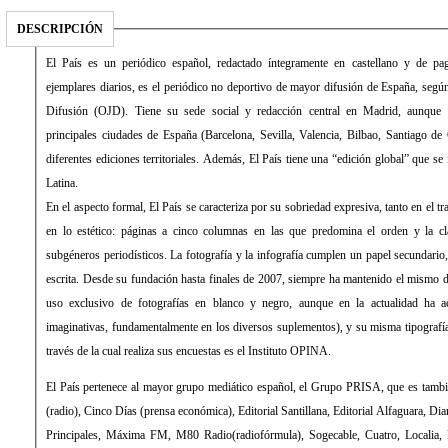
DESCRIPCIÓN
El País es un periódico español, redactado íntegramente en castellano y de 
ejemplares diarios, es el periódico no deportivo de mayor difusión de España, según 
Difusión (OJD). Tiene su sede social y redacción central en Madrid, aunque 
principales ciudades de España (Barcelona, Sevilla, Valencia, Bilbao, Santiago de
diferentes ediciones territoriales. Además, El País tiene una “edición global” que s
Latina.
En el aspecto formal, El País se caracteriza por su sobriedad expresiva, tanto en el 
en lo estético: páginas a cinco columnas en las que predomina el orden y la cla
subgéneros periodísticos. La fotografía y la infografía cumplen un papel secundari
escrita. Desde su fundación hasta finales de 2007, siempre ha mantenido el mismo d
uso exclusivo de fotografías en blanco y negro, aunque en la actualidad ha 
imaginativas, fundamentalmente en los diversos suplementos), y su misma tipograf
través de la cual realiza sus encuestas es el Instituto OPINA.
El País pertenece al mayor grupo mediático español, el Grupo PRISA, que es tamb
(radio), Cinco Días (prensa económica), Editorial Santillana, Editorial Alfaguara, Di
Principales, Máxima FM, M80 Radio(radiofórmula), Sogecable, Cuatro, Localia, Di