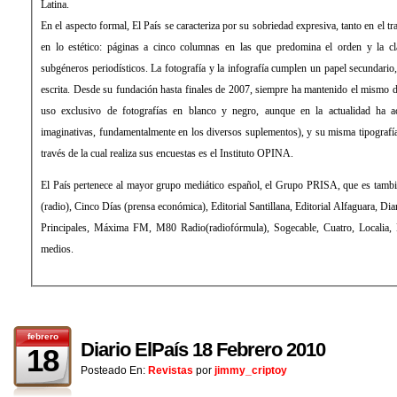
Latina.
En el aspecto formal, El País se caracteriza por su sobriedad expresiva, tanto en el 
en lo estético: páginas a cinco columnas en las que predomina el orden y la cla
subgéneros periodísticos. La fotografía y la infografía cumplen un papel secundari
escrita. Desde su fundación hasta finales de 2007, siempre ha mantenido el mismo d
uso exclusivo de fotografías en blanco y negro, aunque en la actualidad ha 
imaginativas, fundamentalmente en los diversos suplementos), y su misma tipograf
través de la cual realiza sus encuestas es el Instituto OPINA.
El País pertenece al mayor grupo mediático español, el Grupo PRISA, que es tamb
(radio), Cinco Días (prensa económica), Editorial Santillana, Editorial Alfaguara, Di
Principales, Máxima FM, M80 Radio(radiofórmula), Sogecable, Cuatro, Localia, Di
medios.
febrero
Diario ElPaís 18 Febrero 2010
18
Posteado En:
Revistas
por
jimmy_criptoy