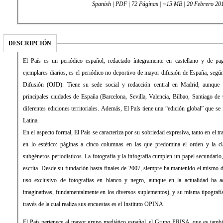
Spanish | PDF | 72 Páginas | ~15 MB | 20 Febrero 20
DESCRIPCIÓN
El País es un periódico español, redactado íntegramente en castellano y de 
ejemplares diarios, es el periódico no deportivo de mayor difusión de España, según 
Difusión (OJD). Tiene su sede social y redacción central en Madrid, aunque 
principales ciudades de España (Barcelona, Sevilla, Valencia, Bilbao, Santiago de
diferentes ediciones territoriales. Además, El País tiene una “edición global” que s
Latina.
En el aspecto formal, El País se caracteriza por su sobriedad expresiva, tanto en el 
en lo estético: páginas a cinco columnas en las que predomina el orden y la cla
subgéneros periodísticos. La fotografía y la infografía cumplen un papel secundari
escrita. Desde su fundación hasta finales de 2007, siempre ha mantenido el mismo d
uso exclusivo de fotografías en blanco y negro, aunque en la actualidad ha 
imaginativas, fundamentalmente en los diversos suplementos), y su misma tipograf
través de la cual realiza sus encuestas es el Instituto OPINA.
El País pertenece al mayor grupo mediático español, el Grupo PRISA, que es tamb