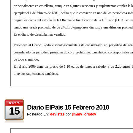
principalmente en castellano, aunque en algunas secciones y suplementos emplea la l
ejemplar el 1 de febrero de 1881, hecho que lo convierte en uno de los periódicos má
Según los datos del estudio de la Oficina de Justificación de la Difusión (OJD), entr
tenido una tirada promedio de de 246.170 ejemplares diarios, y una difusión promed
Es el diario de Cataluña más vendido.
Pertenece al Grupo Godó e ideológicamente está considerado un periódico de ce
considerado un periódico promonárquico y protaurino. Cuenta con corresponsales pro
de todo el mundo.
En el año 2009 tiene un precio de 1,10 euros de lunes a sábado, y de 2,20 euros 
diversos suplementos temáticos.
febrero
Diario ElPaís 15 Febrero 2010
15
Posteado En:
Revistas
por
jimmy_criptoy