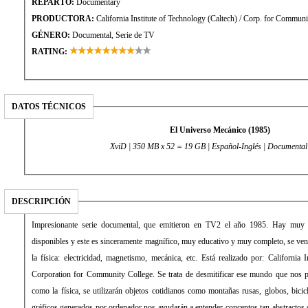
REPARTO:
Documentary
PRODUCTORA:
California Institute of Technology (Caltech) / Corp. for Communi
GÉNERO:
Documental, Serie de TV
RATING:
DATOS TÉCNICOS
El Universo Mecánico (1985)
XviD | 350 MB x 52 = 19 GB | Español-Inglés | Documental
DESCRIPCIÓN
Impresionante serie documental, que emitieron en TV2 el año 1985. Hay muy 
disponibles y este es sinceramente magnífico, muy educativo y muy completo, se ven
la física: electricidad, magnetismo, mecánica, etc. Está realizado por: California
Corporation for Community College. Se trata de desmitificar ese mundo que nos pa
como la física, se utilizarán objetos cotidianos como montañas rusas, globos, bici
gráficos generados por ordenador nos ayudarán a entender conceptos tan abstractos 