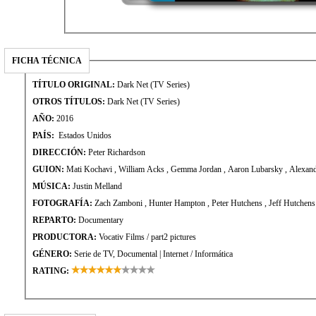
FICHA TÉCNICA
TÍTULO ORIGINAL:
Dark Net (TV Series)
OTROS TÍTULOS:
Dark Net (TV Series)
AÑO:
2016
PAÍS:
Estados Unidos
DIRECCIÓN:
Peter Richardson
GUION:
Mati Kochavi , William Acks , Ge
MÚSICA:
Justin Melland
FOTOGRAFÍA:
Zach Zamboni , Hunter Hampton , Peter Hutchens , Jeff Hutchens
REPARTO:
Documentary
PRODUCTORA:
Vocativ Films / part2 pictures
GÉNERO:
Serie de TV, Documental | Internet / Informática
RATING: