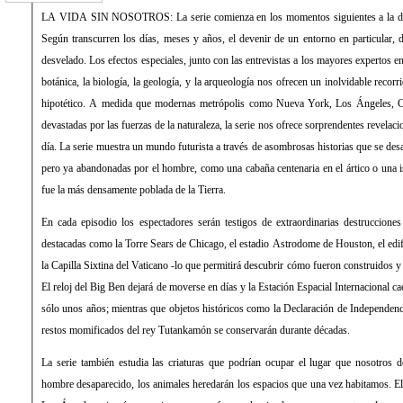
LA VIDA SIN NOSOTROS: La serie comienza en los momentos siguientes a la des
Según transcurren los días, meses y años, el devenir de un entorno en particular, 
desvelado. Los efectos especiales, junto con las entrevistas a los mayores expertos en
botánica, la biología, la geología, y la arqueología nos ofrecen un inolvidable recorr
hipotético. A medida que modernas metrópolis como Nueva York, Los Ángeles,
devastadas por las fuerzas de la naturaleza, la serie nos ofrece sorprendentes revela
día. La serie muestra un mundo futurista a través de asombrosas historias que se desa
pero ya abandonadas por el hombre, como una cabaña centenaria en el ártico o una 
fue la más densamente poblada de la Tierra.
En cada episodio los espectadores serán testigos de extraordinarias destrucciones 
destacadas como la Torre Sears de Chicago, el estadio Astrodome de Houston, el edi
la Capilla Sixtina del Vaticano -lo que permitirá descubrir cómo fueron construidos y
El reloj del Big Ben dejará de moverse en días y la Estación Espacial Internacional ca
sólo unos años; mientras que objetos históricos como la Declaración de Independenc
restos momificados del rey Tutankamón se conservarán durante décadas.
La serie también estudia las criaturas que podrían ocupar el lugar que nosotros d
hombre desaparecido, los animales heredarán los espacios que una vez habitamos. El