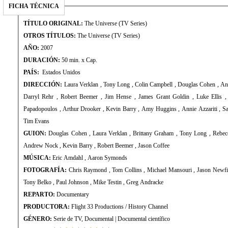
FICHA TÉCNICA
TÍTULO ORIGINAL:
The Universe (TV Series)
OTROS TÍTULOS:
The Universe (TV Series)
AÑO:
2007
DURACIÓN:
50 min. x Cap.
PAÍS:
Estados Unidos
DIRECCIÓN:
Laura Verklan , Tony Long , Colin Campbell , Douglas Cohen , Andrew Nock , Louis Tarantino ,
Darryl Rehr , Robert Beemer , Jim Hense , James Grant Goldin , Luke Ellis , John Greenewald Jr. , Andy
Papadopoulos , Arthur Drooker , Kevin Barry , Amy Huggins , Annie Azzariti , Savas Georgalis , Bob Melisso ,
Tim Evans
GUION:
Douglas Cohen , Laura Verklan , Brittany Graham , Tony Long , Rebecca Graham , Colin Campbell ,
Andrew Nock , Kevin Barry , Robert Beemer , Jason Coffee
MÚSICA:
Eric Amdahl , Aaron Symonds
FOTOGRAFÍA:
Chris Raymond , Tom Collins , Michael Mansouri , Jason Newfield , Ken Stipe , Chris Laine ,
Tony Belko , Paul Johnson , Mike Testin , Greg Andracke
REPARTO:
Documentary
PRODUCTORA:
Flight 33 Productions / History Channel
GÉNERO:
Serie de TV, Documental | Documental científico