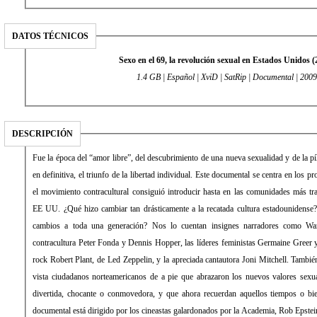
DATOS TÉCNICOS
Sexo en el 69, la revolución sexual en Estados Unidos (
1.4 GB | Español | XviD | SatRip | Documental | 2009
DESCRIPCIÓN
Fue la época del “amor libre”, del descubrimiento de una nueva sexualidad y de la píl
en definitiva, el triunfo de la libertad individual. Este documental se centra en los 
el movimiento contracultural consiguió introducir hasta en las comunidades más tr
EE UU. ¿Qué hizo cambiar tan drásticamente a la recatada cultura estadounidense
cambios a toda una generación? Nos lo cuentan insignes narradores como War
contracultura Peter Fonda y Dennis Hopper, las líderes feministas Germaine Greer y 
rock Robert Plant, de Led Zeppelin, y la apreciada cantautora Joni Mitchell. Tambi
vista ciudadanos norteamericanos de a pie que abrazaron los nuevos valores sexu
divertida, chocante o conmovedora, y que ahora recuerdan aquellos tiempos o bie
documental está dirigido por los cineastas galardonados por la Academia, Rob Epstei