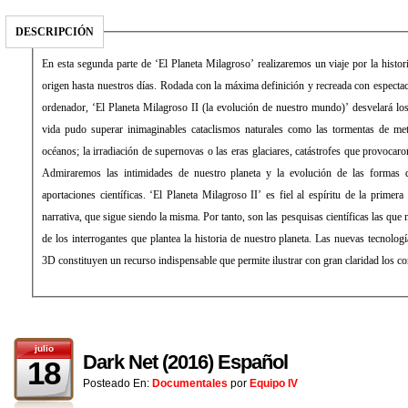
DESCRIPCIÓN
En esta segunda parte de ‘El Planeta Milagroso’ realizaremos un viaje por la histo
origen hasta nuestros días. Rodada con la máxima definición y recreada con especta
ordenador, ‘El Planeta Milagroso II (la evolución de nuestro mundo)’ desvelará lo
vida pudo superar inimaginables cataclismos naturales como las tormentas de met
océanos; la irradiación de supernovas o las eras glaciares, catástrofes que provocar
Admiraremos las intimidades de nuestro planeta y la evolución de las formas d
aportaciones científicas. ‘El Planeta Milagroso II’ es fiel al espíritu de la primera
narrativa, que sigue siendo la misma. Por tanto, son las pesquisas científicas las qu
de los interrogantes que plantea la historia de nuestro planeta. Las nuevas tecnologí
3D constituyen un recurso indispensable que permite ilustrar con gran claridad los c
julio
Dark Net (2016) Español
18
Posteado En:
Documentales
por
Equipo IV