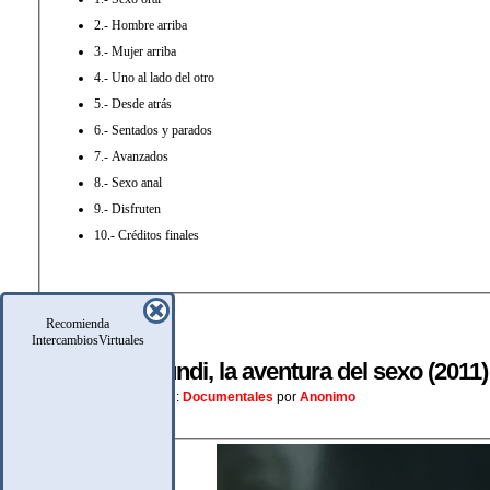
2.- Hombre arriba
3.- Mujer arriba
4.- Uno al lado del otro
5.- Desde atrás
6.- Sentados y parados
7.- Avanzados
8.- Sexo anal
9.- Disfruten
10.- Créditos finales
Recomienda
IntercambiosVirtuales
julio
Sex Mundi, la aventura del sexo (2011
9
Posteado En:
Documentales
por
Anonimo