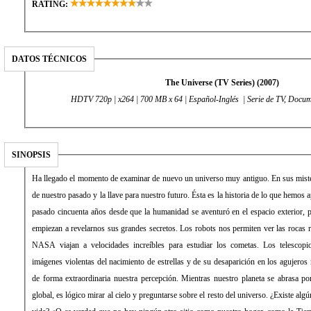
RATING:
DATOS TÉCNICOS
The Universe (TV Series) (2007)
HDTV 720p | x264 | 700 MB x 64 | Español-Inglés | Serie de TV, Docum
SINOPSIS
Ha llegado el momento de examinar de nuevo un universo muy antiguo. En sus miste
de nuestro pasado y la llave para nuestro futuro. Ésta es la historia de lo que hemos
pasado cincuenta años desde que la humanidad se aventuró en el espacio exterior, p
empiezan a revelarnos sus grandes secretos. Los robots nos permiten ver las rocas 
NASA viajan a velocidades increíbles para estudiar los cometas. Los telescopi
imágenes violentas del nacimiento de estrellas y de su desaparición en los agujero
de forma extraordinaria nuestra percepción. Mientras nuestro planeta se abrasa por
global, es lógico mirar al cielo y preguntarse sobre el resto del universo. ¿Existe alg