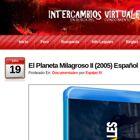
Inicio
Foro
Busqueda
Info Legales
Reglas
julio
El Planeta Milagroso II (2005) Español
19
Posteado En:
Documentales
por
Equipo IV