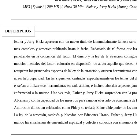
MP3 | Spanish | 209 MB | 2 Hora 30 Min | Esther y Jerry Hicks (Autor), Crist
DESCRIPCIÓN
Esther y Jerry Hicks aparecen con un nuevo título de la mundialmente famosa seri
más completo y atractivo publicado hasta la fecha. Redactado de tal forma que la
penetrando en la conciencia del lector. El dinero y la ley de la atracción consigu
modelos mentales del lector, colocarlo en disposición de atraer aquello que desea. E
recuperan los principales aspectos de la ley de la atracción y ofrecen herramientas con
atraer la prosperidad. En las siguientes, centradas específicamente en los temas del di
enseñan a utilizar esas herramientas en cada ámbito, e incluso abordan aspectos jam
enfermedad o la muerte. Una vez más, Esther y Jerry Hicks sorprenden con la pro
Abraham y con la capacidad de los maestros para cambiar el estado de conciencia de l
Autores de títulos tan celebrados como Pide y se te dará, El increíble poder de las em
La ley de la atracción, también publicados por Ediciones Urano, Esther y Jerry H
mundo las enseñanzas de una entidad espiritual y colectiva conocida con el nombre 