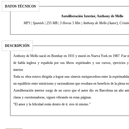
DATOS TÉCNICOS
Autoliberación Interior, Anthony de Mello
MP3 | Spanish | 255 MB | 3 Horas 5 Min | Anthony de Mello (Autor), Cristi
DESCRIPCIÓN
Anthony de Mello nació en Bombay en 1931 y murió en Nueva York en 1987. Fue m
de habla inglesa y española por sus libros espirituales y sus cursos, ejercicios y
interior.
Toda su obra estuvo dirigida a lograr una síntesis enriquecedora entre la espiritualid
un equilibrio entre misticismo y racionalismo que resultara en beneficio de la plena r
Autoliberación interior surge de un curso que el autor dio en Barcelona un año ant
claras y cuestionadoras, siguen vibrando en estas páginas.
“El amor y la felicidad están dentro de ti: eres tú mismo.”