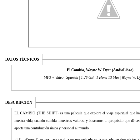
DATOS TÉCNICOS
El Cambio, Wayne W. Dyer (AudioLibro)
MP3 + Video | Spanish | 1.26 GB | 1 Hora 13 Min | Wayne W. D
DESCRIPCIÓN
EL CAMBIO (THE SHIFT) es una película que explora el viaje espiritual que ha
nuestra vida, cuando cambian nuestros valores, y buscamos un propósito que dé sent
aporte una contribución única y personal al mundo.
El Dr. Wayne Dyer nos hace de guía en una película en la que además descubriremos 