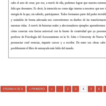
cabo el acto de crear; por eso, a través de ella, podemos lograr que nuestra existenc
feliz que deseamos. Es decir, la intención no como algo interno a nosotros que nos
energía de la que, sin saberlo, participamos. Todos formamos parte del poder invisibl
y usándolo de forma adecuada nos convertiremos en dueños de las transformaci
nuestras vidas. A través de historias reales y aleccionadores ejemplos aprenderemos l
cómo conectar esta fuerza universal con la fuente de creatividad que ya pos
profesor de Psicología del Asesoramiento en la St. John s University de Nueva Y
pronunciar conf erencias, impartir cursos y a escribir. De entre sus obras cabe
posiblemente el libro de autoayuda más leído del mundo.
PÁGINA 4 DE 8
« PRIMERO
«
...
2
3
4
5
6