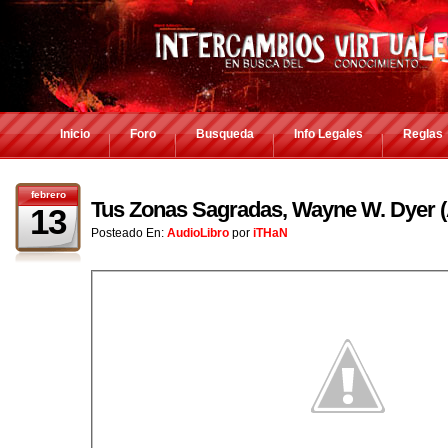
Inicio
Foro
Busqueda
Info Legales
Reglas
febrero
Tus Zonas Sagradas, Wayne W. Dyer (
13
Posteado En:
AudioLibro
por
iTHaN