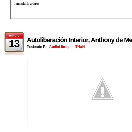
transmitirla a otros.
febrero
Autoliberación Interior, Anthony de Me
13
Posteado En:
AudioLibro
por
iTHaN