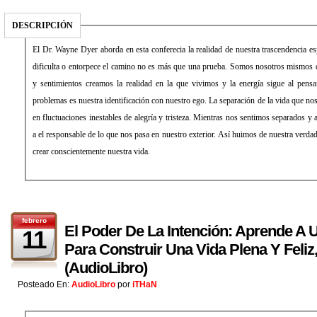
DESCRIPCIÓN
El Dr. Wayne Dyer aborda en esta conferecia la realidad de nuestra trascendencia es
dificulta o entorpece el camino no es más que una prueba. Somos nosotros mismos
y sentimientos creamos la realidad en la que vivimos y la energía sigue al pens
problemas es nuestra identificación con nuestro ego. La separación de la vida que no
en fluctuaciones inestables de alegría y tristeza. Mientras nos sentimos separados y
a el responsable de lo que nos pasa en nuestro exterior. Así huimos de nuestra verda
crear conscientemente nuestra vida.
febrero
El Poder De La Intención: Aprende A U
11
Para Construir Una Vida Plena Y Feli
(AudioLibro)
Posteado En:
AudioLibro
por
iTHaN